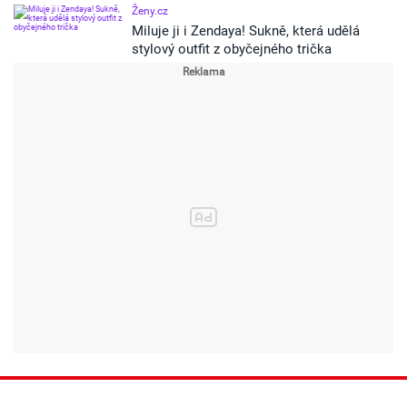
Ženy.cz
Miluje ji i Zendaya! Sukně, která udělá
stylový outfit z obyčejného trička