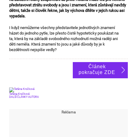
představovat ztrátu svobody a jsou i znamení, která zůstávají navždy
dětmi, takže si člověk řekne, jak by výchova dítěte v jejich rukou asi
vypadala.
I když nemůžeme všechny představitele jednotlivých znamení
házet do jednoho pytle, lze přesto čistě hypoteticky poukázat na
ta, která by na základě svobodného rozhodnutí možná raději ani
děti neměla. Která znamení to jsou a jaké důvody by je k
bezdětnosti nejspíše vedly?
Článek
pokračuje ZDE
Taťána Kročková
DALŠÍ ČLÁNKY AUTORA