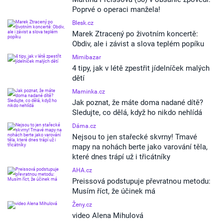
Poprvé o operaci manžela!
Blesk.cz
Marek Ztracený po životním koncertě:
Obdiv, ale i závist a slova teplém popíku
Mimibazar
4 tipy, jak v létě zpestřit jídelníček malých
dětí
Maminka.cz
Jak poznat, že máte doma nadané dítě?
Sledujte, co dělá, když ho nikdo nehlídá
Dáma.cz
Nejsou to jen stařecké skvrny! Tmavé
mapy na nohách berte jako varování těla,
které dnes trápí už i třicátníky
AHA.cz
Preissová podstupuje převratnou metodu:
Musím říct, že účinek má
Ženy.cz
video Alena Mihulová