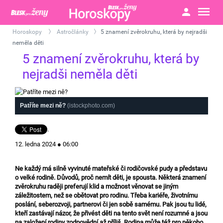
Horoskopy
Astročlánky
5 znamení zvěrokruhu, která by nejradši
>
>
neměla děti
5 znamení zvěrokruhu, která by
nejradši neměla děti
Patříte mezi ně?
(istockphoto.com)
.
12. ledna 2024 ● 06:00
Ne každý má silně vyvinuté mateřské či rodičovské pudy a představu
o velké rodině. Důvodů, proč nemít děti, je spousta. Některá znamení
zvěrokruhu raději preferují klid a možnost věnovat se jiným
záležitostem, než se obětovat pro rodinu. Třeba kariéře, životnímu
poslání, seberozvoji, partnerovi či jen sobě samému. Pak jsou tu lidé,
kteří zastávají názor, že přivést děti na tento svět není rozumné a jsou
na založení rodiny zodpovědní až příliš. Rodina může též pro někoho