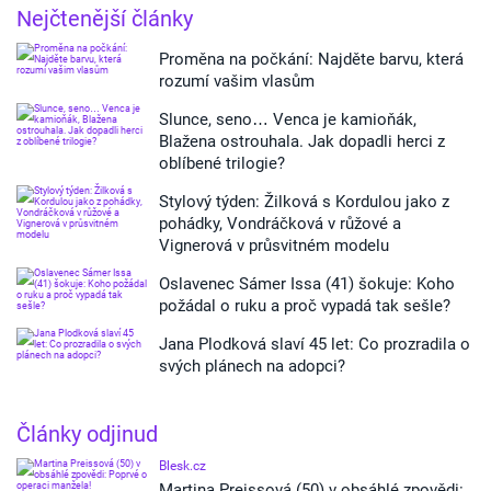
Nejčtenější články
Proměna na počkání: Najděte barvu, která
rozumí vašim vlasům
Slunce, seno… Venca je kamioňák,
Blažena ostrouhala. Jak dopadli herci z
oblíbené trilogie?
Stylový týden: Žilková s Kordulou jako z
pohádky, Vondráčková v růžové a
Vignerová v průsvitném modelu
Oslavenec Sámer Issa (41) šokuje: Koho
požádal o ruku a proč vypadá tak sešle?
Jana Plodková slaví 45 let: Co prozradila o
svých plánech na adopci?
Články odjinud
Blesk.cz
Martina Preissová (50) v obsáhlé zpovědi: