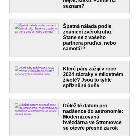
nejvíc štěstí. Patříte na
seznam?
Špatná nálada podle
znamení zvěrokruhu:
Stane se z vašeho
partnera pruďas, nebo
samotář?
Které páry zažijí v roce
2024 zázraky v milostném
životě? Jsou to tyhle
spřízněné duše
Důležité datum pro
nadšence do astronomie:
Modernizovaná
hvězdárna ve Stromovce
se otevře přesně za rok