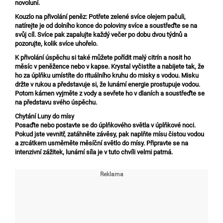
novoluní.
Kouzlo na přivolání peněz:
Potřete zelené svíce olejem pačuli,
natírejte je od dolního konce do poloviny svíce a soustřeďte se na
svůj cíl. Svíce pak zapalujte každý večer po dobu dvou týdnů a
pozorujte, kolik svíce uhořelo.
K přivolání úspěchu si také můžete pořídit malý citrín a nosit ho
měsíc v peněžence nebo v kapse. Krystal vyčistíte a nabijete tak, že
ho za úplňku umístíte do rituálního kruhu do misky s vodou. Misku
držte v rukou a představuje si, že lunární energie prostupuje vodou.
Potom kámen vyjměte z vody a sevřete ho v dlaních a soustřeďte se
na představu svého úspěchu.
Chytání Luny do mísy
Posaďte nebo postavte se do úplňkového světla v úplňkové noci.
Pokud jste vevnitř, zatáhněte závěsy, pak naplňte mísu čistou vodou
a zrcátkem usměrněte měsíční světlo do mísy. Připravte se na
intenzivní zážitek, lunární síla je v tuto chvíli velmi patrná.