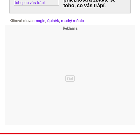
toho, co vás trápí.
Klíčová slova:
magie
,
úplněk
,
modrý měsíc