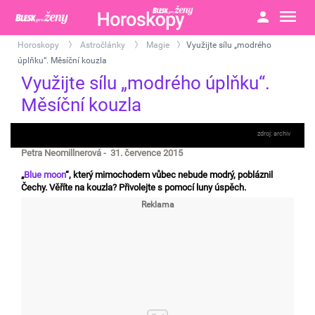
Horoskopy
Astročlánky
Magie
Využijte sílu „modrého
>
>
>
úplňku“. Měsíční kouzla
Využijte sílu „modrého úplňku“.
Měsíční kouzla
archiv
Petra Neomillnerová - 31. července 2015
„
Blue moon
“, který mimochodem vůbec nebude modrý, pobláznil
Čechy. Věříte na kouzla? Přivolejte s pomocí luny úspěch.