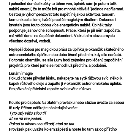
i pohodlné domácí kočky to táhne ven, úplněk sám je potom tolik
nabitý energií, že to může být pro mnohé citlivější jedince nepříjemné.
Cestou je vykompenzovat toto napětí nějakou aktivitou, tancem,
komunikací s lidmi, tvůrčí prací či magickým rituálem. Dokonce i
krystaly jsou touto dobou více energeticky nabité. Úplněk taky
podporuje jasnovidné schopnosti. Práce, která je při něm započata,
má větší šanci na úspěšné dokončení. V okultním slova smyslu
všechno dozrává, vrcholí.
Nejlepší dobou pro magickou práci za úplňku je okamžik skutečného
astronomického úplňku nebo doba těsně před ním, kdy síla narůstá.
Po tomto okamžiku se síla Luny hodí zejména pro léčení, započínání
projektů, pro které jsme se rozhodli už před tím, a podobně.
Lunární magie
Pokud chcete přivolat lásku, nakapejte na sytě růžovou svíci několik
kapek růžového oleje a zapalte ji v okamžik astronomického úplňku.
Pro přivolání přátelství zapalte svíci světle růžovou.
Kouzlo pro úspěch:
Na zlatém provázku nebo stužce uvažte za sebou
tři uzly. Přitom odříkejte následující verše:
Tyto uzly vážu silou tří,
ať se mi vše podaří.
Pokud to nikomu neuškodí, staň se tak.
Provázek pak uvažte kolem zápěstí a noste ho tam až do příštího