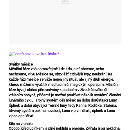
Svátky měsíce
Měsíční fáze zná samozřejmě kde kdo, a ať chceme, nebo
nechceme, vlivu Měsíce se, obzvlášť citlivější typy, neubrání. Ke
každé fázi měsíce se váže nejen jiný rituál, ale i jiný druh energie,
kterou můžeme využít k meditacím či magickým operacím. Měsíční
fáze bývají občas přirovnávány k obdobím v životě člověka či
vtělením bohyně, přičemž je možné používat několik systémů členění
lunárního cyklu. Trojný systém dělí měsíc na dobu dorůstající Luny,
Úplněk a dobu ubývající Temné luny, tedy Panna, Rodička, Stařena,
čtverný systém pak na novoluní, Lunu v první čtvrti, úplněk a Lunu
v poslední čtvrti.
Síla na vrcholu
Období před úplňkem je plné neklidu a energie. Zvířata jsou neklidná,