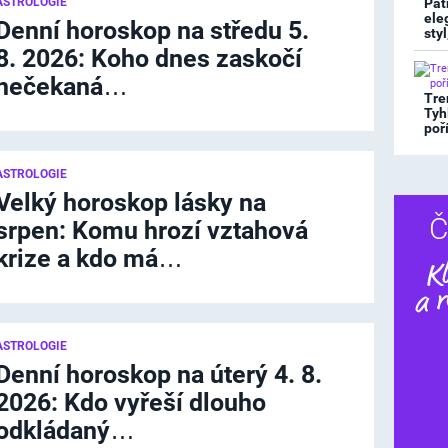
ASTROLOGIE
Pat
ele
Denní horoskop na středu 5.
sty
8. 2026: Koho dnes zaskočí
nečekaná…
Tre
Tyhl
poř
ASTROLOGIE
Velký horoskop lásky na
Č
srpen: Komu hrozí vztahová
krize a kdo má…
ASTROLOGIE
Denní horoskop na úterý 4. 8.
2026: Kdo vyřeší dlouho
odkládaný…
Dalš