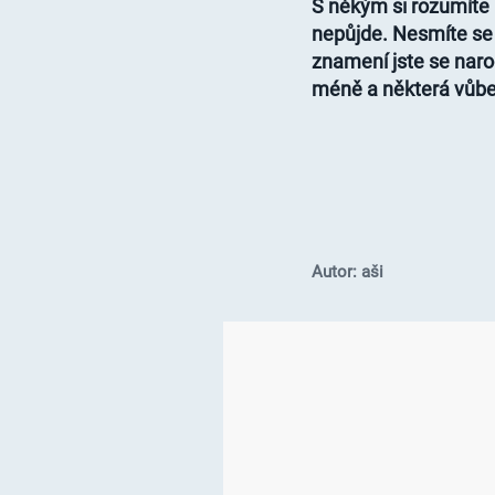
S někým si rozumíte 
nepůjde. Nesmíte se d
znamení jste se narod
méně a některá vůbe
Autor: aši