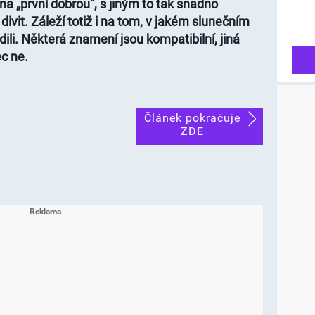
na „první dobrou“, s jiným to tak snadno
ivit. Záleží totiž i na tom, v jakém slunečním
ili. Některá znamení jsou kompatibilní, jiná
c ne.
Článek pokračuje
ZDE