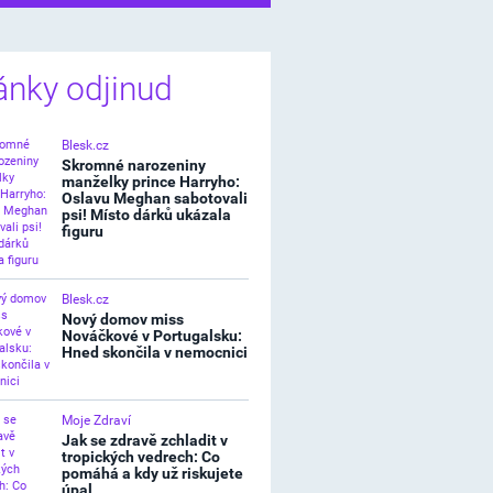
ánky odjinud
Blesk.cz
Skromné narozeniny
manželky prince Harryho:
Oslavu Meghan sabotovali
psi! Místo dárků ukázala
figuru
Blesk.cz
Nový domov miss
Nováčkové v Portugalsku:
Hned skončila v nemocnici
Moje Zdraví
Jak se zdravě zchladit v
tropických vedrech: Co
pomáhá a kdy už riskujete
úpal