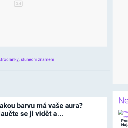
,
stročlánky
sluneční znamení
Ne
akou barvu má vaše aura?
aučte se ji vidět a…
Pro
Naj