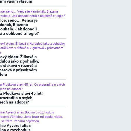
umí vašim vlasům
nce, seno… Venca je
ioňák, Blažena
rouhala. Jak dopadli
ci z oblíbené trilogie?
lový týden: Žilková s
dulou jako z pohádky,
dráčková v růžové a
nerová v průsvitném
elu
a Plodková slaví 45 let:
prozradila o svých
nech na adopci?
ise Ayverdi alias
ina o rozchodu s