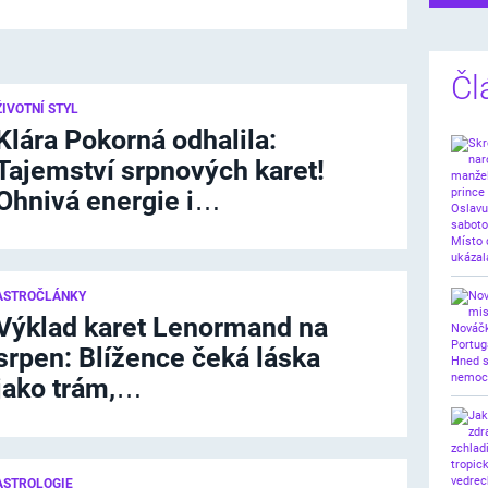
Čl
ŽIVOTNÍ STYL
Klára Pokorná odhalila:
Tajemství srpnových karet!
Ohnivá energie i…
ASTROČLÁNKY
Výklad karet Lenormand na
srpen: Blížence čeká láska
jako trám,…
ASTROLOGIE