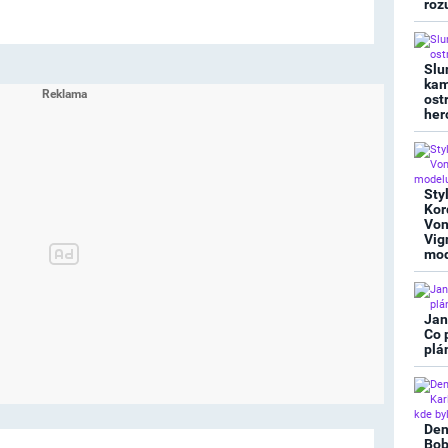
roz
Slu
kam
ost
her
Sty
Kor
Von
Vig
mod
Jan
Co 
plá
Den
Bob