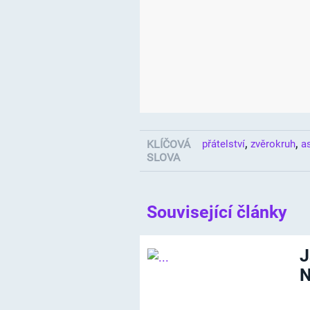
,
,
KLÍČOVÁ
přátelství
zvěrokruh
a
SLOVA
Související články
J
N