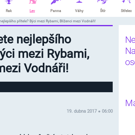
Rak
Lev
Panna
Váhy
Štír
Střelec
nejlepšího přítele? Býci mezi Rybami, Blíženci mezi Vodnáři!
te nejlepšího
Ne
Na
Býci mezi Rybami,
os
mezi Vodnáři!
Ma
19. dubna 2017 ● 06:00