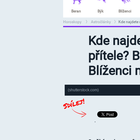
Beran
Býk
Blíženci
Horoskopy
Astročlánky
Kde najdete 
>
>
Kde najde
přítele? 
Blíženci 
(shutterstock.com)
.