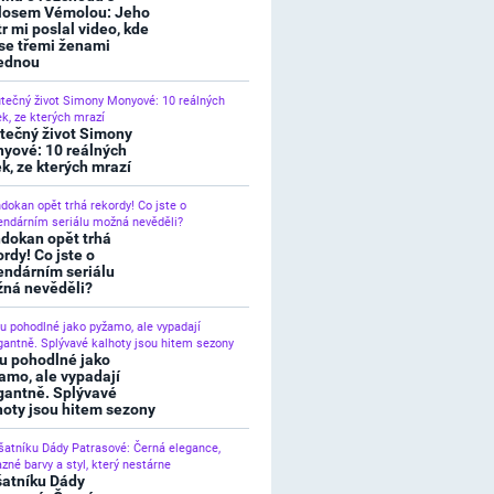
losem Vémolou: Jeho
tr mi poslal video, kde
 se třemi ženami
ednou
tečný život Simony
yové: 10 reálných
ek, ze kterých mrazí
dokan opět trhá
ordy! Co jste o
endárním seriálu
ná nevěděli?
u pohodlné jako
amo, ale vypadají
gantně. Splývavé
hoty jsou hitem sezony
šatníku Dády