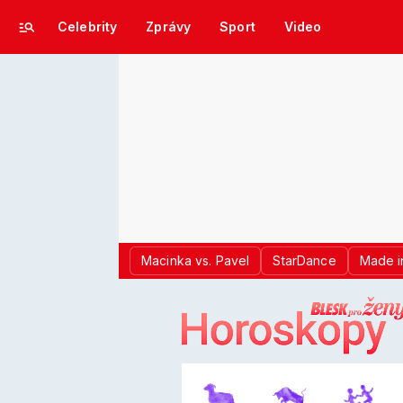
Celebrity
Zprávy
Sport
Video
Macinka vs. Pavel
StarDance
Made i
LOGO BLES