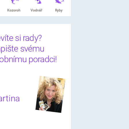
Kozoroh
Vodnář
Ryby
víte si rady?
pište svému
obnímu poradci!
rtina