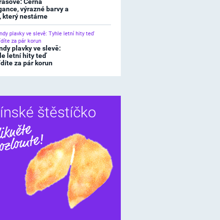
rasové: Černá
gance, výrazné barvy a
l, který nestárne
ndy plavky ve slevě:
e letní hity teď
ídíte za pár korun
ínské štěstíčko
Sdílet
í štěstíčko