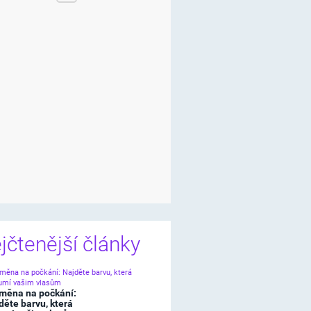
jčtenější články
měna na počkání:
děte barvu, která