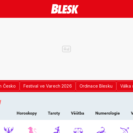
n Česko
Festival ve Varech 2026
Ordinace Blesku
Válka 
K PRO ŽENY - HOROS
Horoskopy
Taroty
Věštba
Numerologie
V