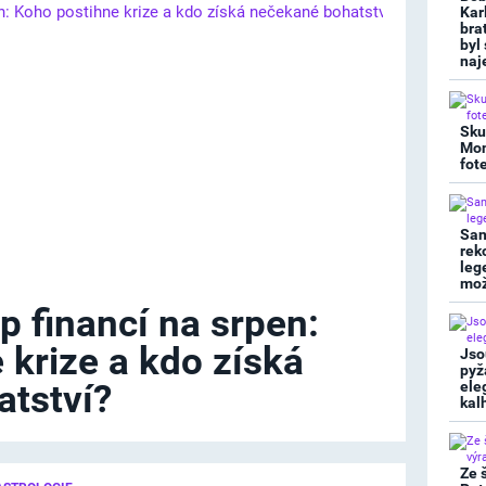
Kar
bra
byl
naj
Sku
Mon
fot
San
rek
leg
mož
p financí na srpen:
 krize a kdo získá
Jso
pyž
tství?
ele
kal
Ze 