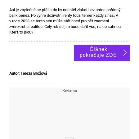
Asi je zbytečné se ptát, kdo by nechtěl získat bez práce pořádný
balík peněz. Po výhře doživotní renty touží téměř každý z nás. A
v roce 2023 se tento sen může stát hned pro pět znamení
zvěrokruhu realitou. Celý rok se jim bude dařit vše, na co sáhnou.
Která to jsou?
Článek
pokračuje ZDE
Autor: Tereza Brožová