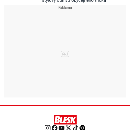
stylový outfit z obyčejného trička