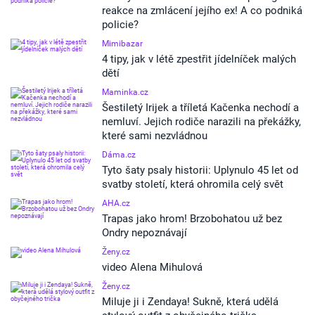
reakce na zmlácení jejího ex! A co podniká
policie?
Mimibazar
4 tipy, jak v létě zpestřit jídelníček malých
dětí
Maminka.cz
Šestiletý Irijek a tříletá Kačenka nechodí a
nemluví. Jejich rodiče narazili na překážky,
které sami nezvládnou
Dáma.cz
Tyto šaty psaly historii: Uplynulo 45 let od
svatby století, která ohromila celý svět
AHA.cz
Trapas jako hrom! Brzobohatou už bez
Ondry nepoznávají
Ženy.cz
video Alena Mihulová
Ženy.cz
Miluje ji i Zendaya! Sukně, která udělá