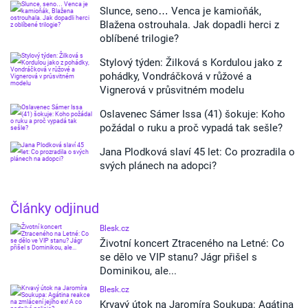
Slunce, seno… Venca je kamioňák,
Blažena ostrouhala. Jak dopadli herci z
oblíbené trilogie?
Stylový týden: Žilková s Kordulou jako z
pohádky, Vondráčková v růžové a
Vignerová v průsvitném modelu
Oslavenec Sámer Issa (41) šokuje: Koho
požádal o ruku a proč vypadá tak sešle?
Jana Plodková slaví 45 let: Co prozradila o
svých plánech na adopci?
Články odjinud
Blesk.cz
Životní koncert Ztraceného na Letné: Co
se dělo ve VIP stanu? Jágr přišel s
Dominikou, ale...
Blesk.cz
Krvavý útok na Jaromíra Soukupa: Agátina