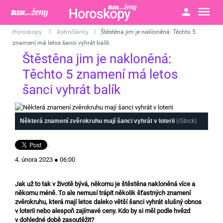
Horoskopy
Astročlánky
Štěstěna jim je nakloněná: Těchto 5
>
>
znamení má letos šanci vyhrát balík
Štěstěna jim je nakloněná:
Těchto 5 znamení má letos
šanci vyhrát balík
Některá znamení zvěrokruhu mají šanci vyhrát v loterii
(iStock)
.
4. února 2023 ● 06:00
Jak už to tak v životě bývá, někomu je štěstěna nakloněná více a
někomu méně. To ale nemusí trápit několik šťastných znamení
zvěrokruhu, která mají letos daleko větší šanci vyhrát slušný obnos
v loterii nebo alespoň zajímavé ceny. Kdo by si měl podle hvězd
v dohledné době zasoutěžit?