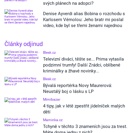
svých plánech na adopci?
Denise Ayverdi alias Bobina o rozchodu s
Karlosem Vémolou: Jeho bratr mi poslal
video, kde byl se třemi ženami najednou
Články odjinud
Blesk.cz
Televizní diváci, těšte se... Prima vytasila
podzimní trumfy! Další Zrádci, oblíbené
kriminálky a žhavé novinky...
Blesk.cz
Bývalá reportérka Novy Maurerová:
Neustálý boj o lásku s LP
Mimibazar
4 tipy, jak v létě zpestřit jídelníček malých
dětí
Maminka.cz
Tchyně v těchto 3 znameních jsou za trest.
Máte doma jednu z nich?