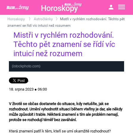
Horoskopy
Astročlánky
Mistři v rychlém rozhodování. Těchto pět
>
>
znamení se řídí víc intuicí než rozumem
Mistři v rychlém rozhodování.
Těchto pět znamení se řídí víc
intuicí než rozumem
(istockphoto.com)
.
18. srpna 2023 ● 06:00
V životě se občas dostanete do situace, kdy netušíte, jak se
rozhodnout. Umění vyhodnotit situaci během vteřiny je dar, ale někdy
může způsobit i trable. Některá znamení s tím ale problém nemají,
protože se rozhodují téměř bez zaváhání.
Která znamení patří k těm, kteří se umí okamžitě rozhodnout?