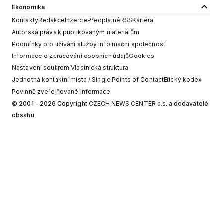
Ekonomika
Kontakty
Redakce
Inzerce
Předplatné
RSS
Kariéra
Autorská práva k publikovaným materiálům
Podmínky pro užívání služby informační společnosti
Informace o zpracování osobních údajů
Cookies
Nastavení soukromí
Vlastnická struktura
Jednotná kontaktní místa / Single Points of Contact
Etický kodex
Povinně zveřejňované informace
© 2001 - 2026 Copyright
CZECH NEWS CENTER a.s.
a dodavatelé
obsahu