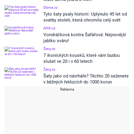
Dáma.cz
Tyto šaty psaly historii: Uplynulo 45 let od
svatby století, která ohromila celý svět
AHA.cz
Vondráčková kontra Šafářová: Nejnovější
jablko sváru!
Ženy.cz
7 ikonických kousků, které vám budou
slušet ve 20 i v 60 letech
Ženy.cz
Šaty jako od návrháře? Těchto 20 seženete
v běžných řetězcích do 1000 korun