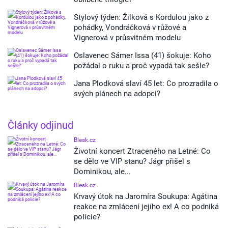
Stylový týden: Žilková s Kordulou jako z
pohádky, Vondráčková v růžové a
Vignerová v průsvitném modelu
Oslavenec Sámer Issa (41) šokuje: Koho
požádal o ruku a proč vypadá tak sešle?
Jana Plodková slaví 45 let: Co prozradila o
svých plánech na adopci?
Články odjinud
Blesk.cz
Životní koncert Ztraceného na Letné: Co
se dělo ve VIP stanu? Jágr přišel s
Dominikou, ale...
Blesk.cz
Krvavý útok na Jaromíra Soukupa: Agátina
reakce na zmlácení jejího ex! A co podniká
policie?