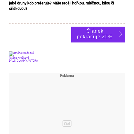
jaké druhy kdo preferuje? Máte raději hořkou, mléčnou, bílou či
oříškovou?
Článek
pokračuje ZDE
Taťána Kročková
DALŠÍ ČLÁNKY AUTORA