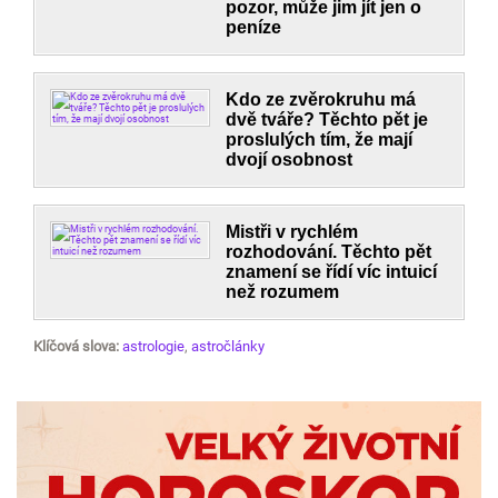
pozor, může jim jít jen o
peníze
Kdo ze zvěrokruhu má
dvě tváře? Těchto pět je
proslulých tím, že mají
dvojí osobnost
Mistři v rychlém
rozhodování. Těchto pět
znamení se řídí víc intuicí
než rozumem
Klíčová slova:
astrologie
,
astročlánky