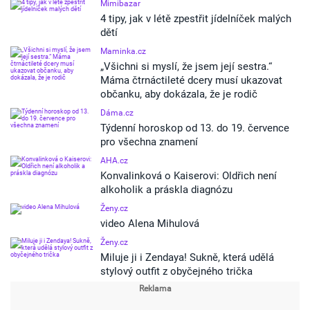
Mimibazar
4 tipy, jak v létě zpestřit jídelníček malých
dětí
Maminka.cz
„Všichni si myslí, že jsem její sestra.“
Máma čtrnáctileté dcery musí ukazovat
občanku, aby dokázala, že je rodič
Dáma.cz
Týdenní horoskop od 13. do 19. července
pro všechna znamení
AHA.cz
Konvalinková o Kaiserovi: Oldřich není
alkoholik a práskla diagnózu
Ženy.cz
video Alena Mihulová
Ženy.cz
Miluje ji i Zendaya! Sukně, která udělá
stylový outfit z obyčejného trička