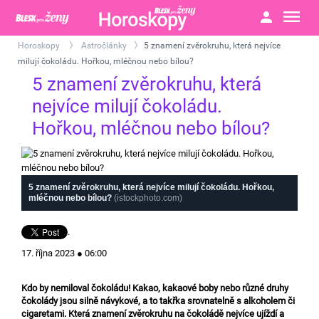
Horoskopy
Astročlánky
5 znamení zvěrokruhu, která nejvíce
>
>
milují čokoládu. Hořkou, mléčnou nebo bílou?
5 znamení zvěrokruhu, která
nejvíce milují čokoládu.
Hořkou, mléčnou nebo bílou?
5 znamení zvěrokruhu, která nejvíce milují čokoládu. Hořkou,
mléčnou nebo bílou?
(istockphoto.com)
.
17. října 2023 ● 06:00
Kdo by nemiloval čokoládu! Kakao, kakaové boby nebo různé druhy
čokolády jsou silně návykové, a to takřka srovnatelně s alkoholem či
cigaretami. Která znamení zvěrokruhu na čokoládě nejvíce ujíždí a