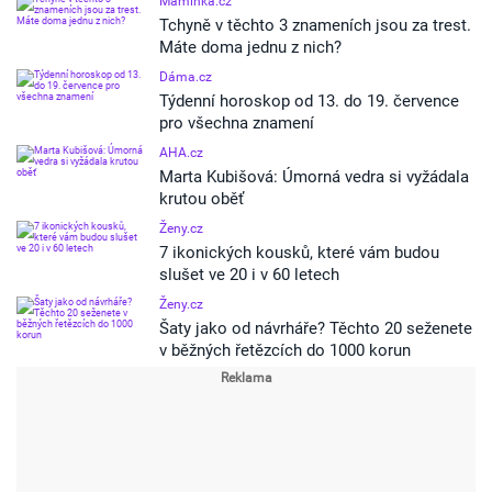
Maminka.cz
Tchyně v těchto 3 znameních jsou za trest.
Máte doma jednu z nich?
Dáma.cz
Týdenní horoskop od 13. do 19. července
pro všechna znamení
AHA.cz
Marta Kubišová: Úmorná vedra si vyžádala
krutou oběť
Ženy.cz
7 ikonických kousků, které vám budou
slušet ve 20 i v 60 letech
Ženy.cz
Šaty jako od návrháře? Těchto 20 seženete
v běžných řetězcích do 1000 korun