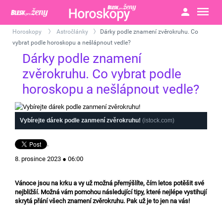
Horoskopy
Astročlánky
Dárky podle znamení zvěrokruhu. Co
>
>
vybrat podle horoskopu a nešlápnout vedle?
Dárky podle znamení
zvěrokruhu. Co vybrat podle
horoskopu a nešlápnout vedle?
Vybírejte dárek podle zanmení zvěrokruhu!
(istock.com)
.
8. prosince 2023 ● 06:00
Vánoce jsou na krku a vy už možná přemýšlíte, čím letos potěšit své
nejbližší. Možná vám pomohou následující tipy, které nejlépe vystihují
skrytá přání všech znamení zvěrokruhu. Pak už je to jen na vás!