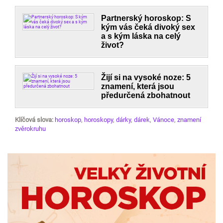
Partnerský horoskop: S
kým vás čeká divoký sex
a s kým láska na celý
život?
Žijí si na vysoké noze: 5
znamení, která jsou
předurčená zbohatnout
Klíčová slova:
horoskop
,
horoskopy
,
dárky
,
dárek
,
Vánoce
,
znamení
zvěrokruhu