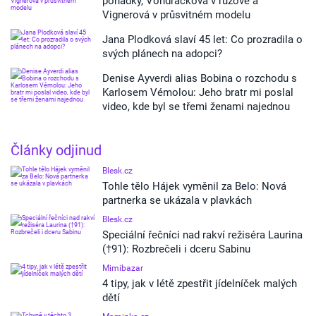
pohádky, Vondráčková v růžové a
Vignerová v průsvitném modelu
Jana Plodková slaví 45 let: Co prozradila o
svých plánech na adopci?
Denise Ayverdi alias Bobina o rozchodu s
Karlosem Vémolou: Jeho bratr mi poslal
video, kde byl se třemi ženami najednou
Články odjinud
Blesk.cz
Tohle tělo Hájek vyměnil za Belo: Nová
partnerka se ukázala v plavkách
Blesk.cz
Speciální řečníci nad rakví režiséra Laurina
(†91): Rozbrečeli i dceru Sabinu
Mimibazar
4 tipy, jak v létě zpestřit jídelníček malých
dětí