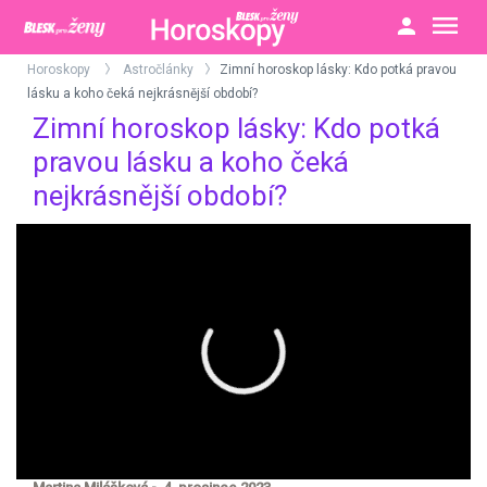
Horoskopy
Astročlánky
Zimní horoskop lásky: Kdo potká pravou
>
>
lásku a koho čeká nejkrásnější období?
Zimní horoskop lásky: Kdo potká
pravou lásku a koho čeká
nejkrásnější období?