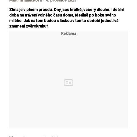
Martina Miláčková - 4. prosince 2023
Zima je v plném proudu. Dny jsou krátké, večery dlouhé. Ideální
doba na trávení volného času doma, ideálně po boku svého
milého. Jak na tom budou s láskou v tomto období jednotlivá
znamení zvěrokruhu?