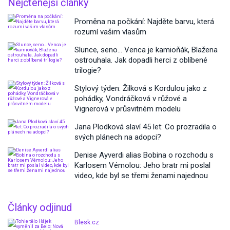
Nejčtenější články
Proměna na počkání: Najděte barvu, která
rozumí vašim vlasům
Slunce, seno… Venca je kamioňák, Blažena
ostrouhala. Jak dopadli herci z oblíbené
trilogie?
Stylový týden: Žilková s Kordulou jako z
pohádky, Vondráčková v růžové a
Vignerová v průsvitném modelu
Jana Plodková slaví 45 let: Co prozradila o
svých plánech na adopci?
Denise Ayverdi alias Bobina o rozchodu s
Karlosem Vémolou: Jeho bratr mi poslal
video, kde byl se třemi ženami najednou
Články odjinud
Blesk.cz