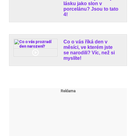
lásku jako slon v
porcelánu? Jsou to tato
4!
Co o vás říká den v
měsíci, ve kterém jste
se narodili? Víc, než si
myslíte!