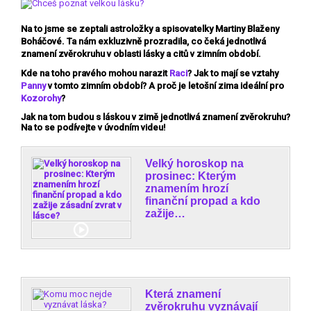
Na to jsme se zeptali astroložky a spisovatelky
Martiny Blaženy
Boháčové
. Ta nám exkluzivně prozradila, co čeká jednotlivá
znamení zvěrokruhu v oblasti lásky a citů v zimním období.
Kde na toho pravého mohou narazit
Raci
? Jak to mají se vztahy
Panny
v tomto zimním období? A proč je letošní zima ideální pro
Kozorohy
?
Jak na tom budou s láskou v zimě jednotlivá znamení zvěrokruhu?
Na to se podívejte v úvodním videu!
Velký horoskop na
prosinec: Kterým
znamením hrozí
finanční propad a kdo
zažije…
Která znamení
zvěrokruhu vyznávají