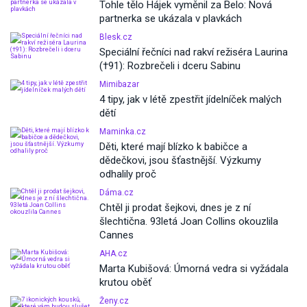
Tohle tělo Hájek vyměnil za Belo: Nová
partnerka se ukázala v plavkách
Blesk.cz
Speciální řečníci nad rakví režiséra Laurina
(†91): Rozbrečeli i dceru Sabinu
Mimibazar
4 tipy, jak v létě zpestřit jídelníček malých
dětí
Maminka.cz
Děti, které mají blízko k babičce a
dědečkovi, jsou šťastnější. Výzkumy
odhalily proč
Dáma.cz
Chtěl ji prodat šejkovi, dnes je z ní
šlechtična. 93letá Joan Collins okouzlila
Cannes
AHA.cz
Marta Kubišová: Úmorná vedra si vyžádala
krutou oběť
Ženy.cz