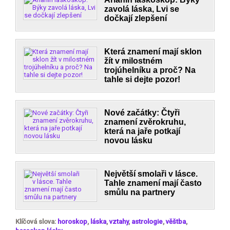
zavolá láska, Lvi se
dočkají zlepšení
Která znamení mají sklon
žít v milostném
trojúhelníku a proč? Na
tahle si dejte pozor!
Nové začátky: Čtyři
znamení zvěrokruhu,
která na jaře potkají
novou lásku
Největší smolaři v lásce.
Tahle znamení mají často
smůlu na partnery
Klíčová slova:
horoskop
,
láska
,
vztahy
,
astrologie
,
věštba
,