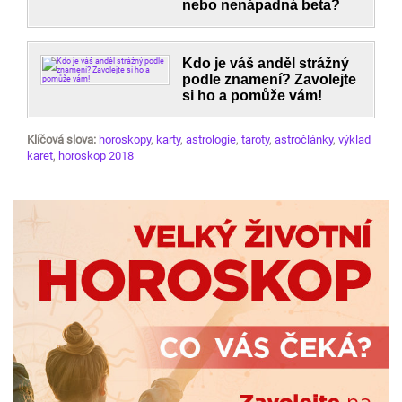
nebo nenápadná beta?
Kdo je váš anděl strážný
podle znamení? Zavolejte
si ho a pomůže vám!
Klíčová slova:
horoskopy
,
karty
,
astrologie
,
taroty
,
astročlánky
,
výklad
karet
,
horoskop 2018