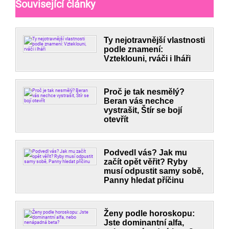
Související články
Ty nejotravnější vlastnosti
podle znamení:
Vzteklouni, rváči i lháři
Proč je tak nesmělý?
Beran vás nechce
vystrašit, Štír se bojí
otevřít
Podvedl vás? Jak mu
začít opět věřit? Ryby
musí odpustit samy sobě,
Panny hledat příčinu
Ženy podle horoskopu:
Jste dominantní alfa,