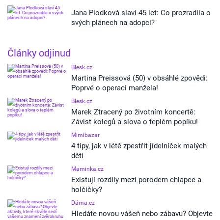
Jana Plodková slaví 45 let: Co prozradila o
svých plánech na adopci?
Články odjinud
Blesk.cz
Martina Preissová (50) v obsáhlé zpovědi:
Poprvé o operaci manžela!
Blesk.cz
Marek Ztracený po životním koncertě:
Závist kolegů a slova o teplém popíku!
Mimibazar
4 tipy, jak v létě zpestřit jídelníček malých
dětí
Maminka.cz
Existují rozdíly mezi porodem chlapce a
holčičky?
Dáma.cz
Hledáte novou vášeň nebo zábavu? Objevte