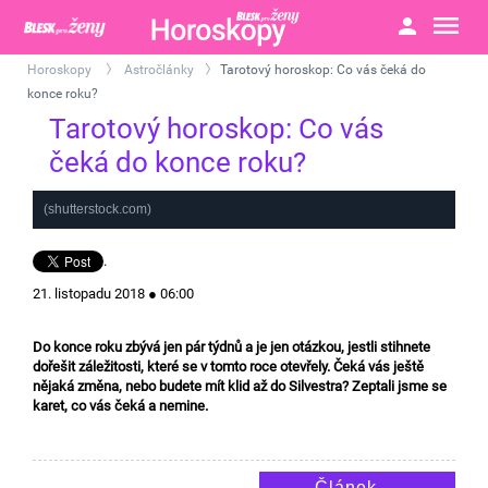
Horoskopy
Astročlánky
Tarotový horoskop: Co vás čeká do
>
>
konce roku?
Tarotový horoskop: Co vás
čeká do konce roku?
(shutterstock.com)
.
21. listopadu 2018 ● 06:00
Do konce roku zbývá jen pár týdnů a je jen otázkou, jestli stihnete
dořešit záležitosti, které se v tomto roce otevřely. Čeká vás ještě
nějaká změna, nebo budete mít klid až do Silvestra? Zeptali jsme se
karet, co vás čeká a nemine.
Článek