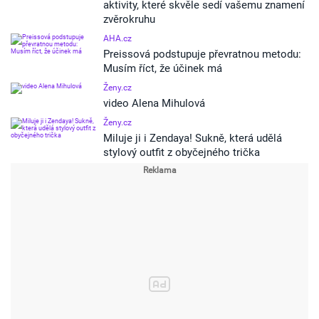
aktivity, které skvěle sedí vašemu znamení
zvěrokruhu
AHA.cz
Preissová podstupuje převratnou metodu:
Musím říct, že účinek má
Ženy.cz
video Alena Mihulová
Ženy.cz
Miluje ji i Zendaya! Sukně, která udělá
stylový outfit z obyčejného trička