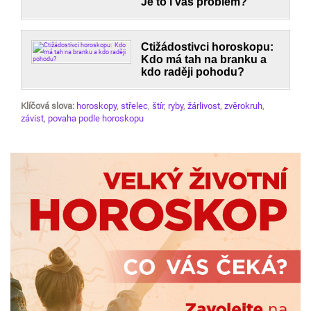
Je to i váš problém?
Ctižádostivci horoskopu:
Kdo má tah na branku a
kdo raději pohodu?
Klíčová slova:
horoskopy
,
střelec
,
štír
,
ryby
,
žárlivost
,
zvěrokruh
,
závist
,
povaha podle horoskopu