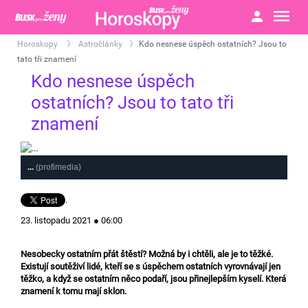
Horoskopy
Astročlánky
Kdo nesnese úspěch ostatních? Jsou to
>
>
tato tři znamení
Kdo nesnese úspěch
ostatních? Jsou to tato tři
znamení
...
(profimedia)
.
23. listopadu 2021 ● 06:00
Nesobecky ostatním přát štěstí? Možná by i chtěli, ale je to těžké.
Existují soutěživí lidé, kteří se s úspěchem ostatních vyrovnávají jen
těžko, a když se ostatním něco podaří, jsou přinejlepším kyselí. Která
znamení k tomu mají sklon.