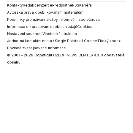
Kontakty
Redakce
Inzerce
Předplatné
RSS
Kariéra
Autorská práva k publikovaným materiálům
Podmínky pro užívání služby informační společnosti
Informace o zpracování osobních údajů
Cookies
Nastavení soukromí
Vlastnická struktura
Jednotná kontaktní místa / Single Points of Contact
Etický kodex
Povinně zveřejňované informace
© 2001 - 2026 Copyright
CZECH NEWS CENTER a.s.
a dodavatelé
obsahu