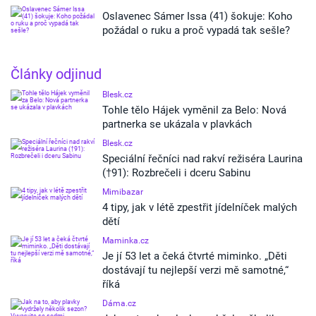
Oslavenec Sámer Issa (41) šokuje: Koho
požádal o ruku a proč vypadá tak sešle?
Články odjinud
Blesk.cz
Tohle tělo Hájek vyměnil za Belo: Nová
partnerka se ukázala v plavkách
Blesk.cz
Speciální řečníci nad rakví režiséra Laurina
(†91): Rozbrečeli i dceru Sabinu
Mimibazar
4 tipy, jak v létě zpestřit jídelníček malých
dětí
Maminka.cz
Je jí 53 let a čeká čtvrté miminko. „Děti
dostávají tu nejlepší verzi mě samotné,“
říká
Dáma.cz