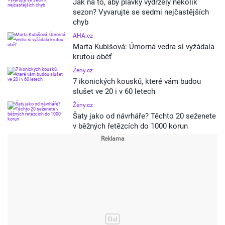
Jak na to, aby plavky vydržely několik
sezon? Vyvarujte se sedmi nejčastějších
chyb
AHA.cz
Marta Kubišová: Úmorná vedra si vyžádala
krutou oběť
Ženy.cz
7 ikonických kousků, které vám budou
slušet ve 20 i v 60 letech
Ženy.cz
Šaty jako od návrháře? Těchto 20 seženete
v běžných řetězcích do 1000 korun