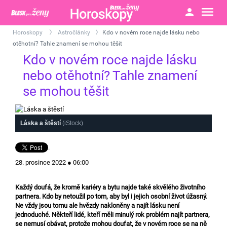
Horoskopy
Astročlánky
Kdo v novém roce najde lásku nebo
>
>
otěhotní? Tahle znamení se mohou těšit
Kdo v novém roce najde lásku
nebo otěhotní? Tahle znamení
se mohou těšit
Láska a štěstí
(iStock)
.
28. prosince 2022 ● 06:00
Každý doufá, že kromě kariéry a bytu najde také skvělého životního
partnera. Kdo by netoužil po tom, aby byl i jejich osobní život úžasný.
Ne vždy jsou tomu ale hvězdy nakloněny a najít lásku není
jednoduché. Někteří lidé, kteří měli minulý rok problém najít partnera,
se nemusí obávat, protože mohou doufat, že v novém roce se na ně