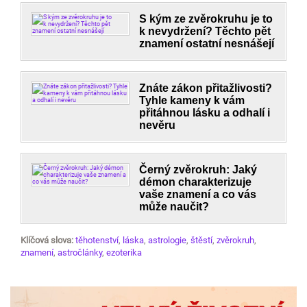
S kým ze zvěrokruhu je to
k nevydržení? Těchto pět
znamení ostatní nesnášejí
Znáte zákon přitažlivosti?
Tyhle kameny k vám
přitáhnou lásku a odhalí i
nevěru
Černý zvěrokruh: Jaký
démon charakterizuje
vaše znamení a co vás
může naučit?
Klíčová slova:
těhotenství
,
láska
,
astrologie
,
štěstí
,
zvěrokruh
,
znamení
,
astročlánky
,
ezoterika