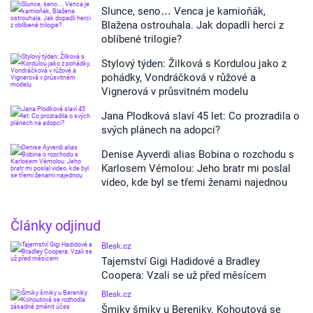
Slunce, seno… Venca je kamioňák,
Blažena ostrouhala. Jak dopadli herci z
oblíbené trilogie?
Stylový týden: Žilková s Kordulou jako z
pohádky, Vondráčková v růžové a
Vignerová v průsvitném modelu
Jana Plodková slaví 45 let: Co prozradila o
svých plánech na adopci?
Denise Ayverdi alias Bobina o rozchodu s
Karlosem Vémolou: Jeho bratr mi poslal
video, kde byl se třemi ženami najednou
Články odjinud
Blesk.cz
Tajemství Gigi Hadidové a Bradley
Coopera: Vzali se už před měsícem
Blesk.cz
Šmiky šmiky u Bereniky. Kohoutová se