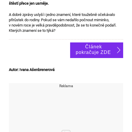
štěstí přece jen usměje.
A dobré zprávy uslyší i jedno znamení, které toužebně očekávalo
přírůstek do rodiny. Pokud se vám nedařilo počnout miminko,
v novém roce je velká pravděpodobnost, že se to konečně podaří.
Kterých znamení se to týká?
Článek
pokračuje ZDE
Autor: Ivana Ašenbrenerová