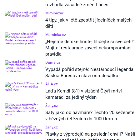
rozhodla zásadně změnit účes
Mimibazar
4 tipy, jak v létě zpestřit jídelníček malých
dětí
Maminka.cz
„Nejsme dětské hřiště, hlídejte si své děti!“
Majitel restaurace zavedl nekompromisní
pravidla
Dáma.cz
Vypadá pořád stejně: Nestárnoucí legenda
Saskia Burešová slaví osmdesátku
AHA.cz
Laďa Kerndl (81) v slzách! Čtyři mrtví
kamarádi za jediný týden
Ženy.cz
Šaty jako od návrháře? Těchto 20 seženete
v běžných řetězcích do 1000 korun
Ženy.cz
Plavky z výprodejů na poslední chvíli? Našli