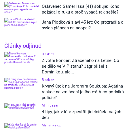
Oslavenec Sámer Issa (41) šokuje: Koho
požádal o ruku a proč vypadá tak sešle?
Jana Plodková slaví 45 let: Co prozradila o
svých plánech na adopci?
Články odjinud
Blesk.cz
Životní koncert Ztraceného na Letné: Co
se dělo ve VIP stanu? Jágr přišel s
Dominikou, ale...
Blesk.cz
Krvavý útok na Jaromíra Soukupa: Agátina
reakce na zmlácení jejího ex! A co podniká
policie?
Mimibazar
4 tipy, jak v létě zpestřit jídelníček malých
dětí
Maminka.cz