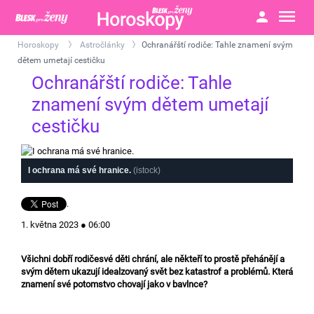
Horoskopy
Astročlánky
Ochranářští rodiče: Tahle znamení svým
>
>
dětem umetají cestičku
Ochranářští rodiče: Tahle
znamení svým dětem umetají
cestičku
I ochrana má své hranice.
(istock)
.
1. května 2023 ● 06:00
Všichni dobří rodičesvé děti chrání, ale někteří to prostě přehánějí a
svým dětem ukazují idealzovaný svět bez katastrof a problémů. Která
znamení své potomstvo chovají jako v bavlnce?