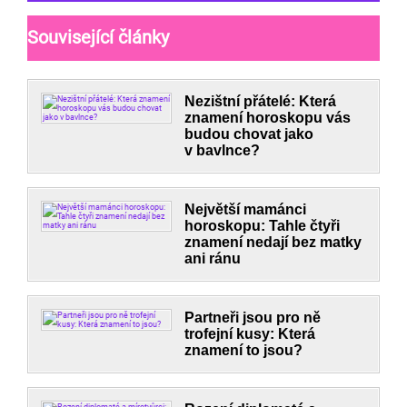
Související články
Nezištní přátelé: Která
znamení horoskopu vás
budou chovat jako
v bavlnce?
Největší mamánci
horoskopu: Tahle čtyři
znamení nedají bez matky
ani ránu
Partneři jsou pro ně
trofejní kusy: Která
znamení to jsou?