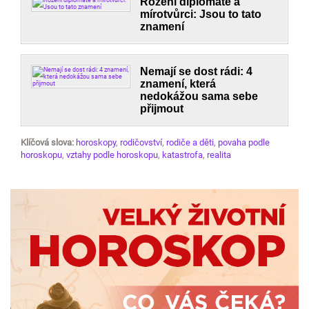
Rození diplomaté a
mírotvůrci: Jsou to tato
znamení
Nemají se dost rádi: 4
znamení, která
nedokážou sama sebe
přijmout
Klíčová slova:
horoskopy
,
rodičovství
,
rodiče a děti
,
povaha podle
horoskopu
,
vztahy podle horoskopu
,
katastrofa
,
realita