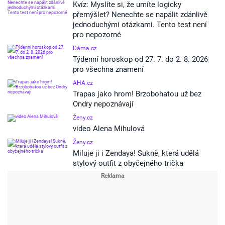
Kvíz: Myslíte si, že umíte logicky
přemýšlet? Nenechte se napálit zdánlivě
jednoduchými otázkami. Tento test není
pro nepozorné
Dáma.cz
Týdenní horoskop od 27. 7. do 2. 8. 2026
pro všechna znamení
AHA.cz
Trapas jako hrom! Brzobohatou už bez
Ondry nepoznávají
Ženy.cz
video Alena Mihulová
Ženy.cz
Miluje ji i Zendaya! Sukně, která udělá
stylový outfit z obyčejného trička