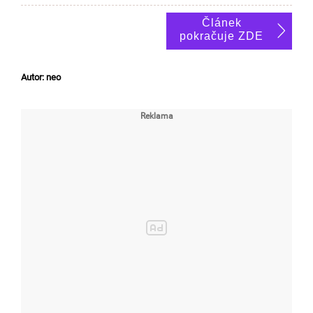
Článek
pokračuje ZDE
Autor: neo