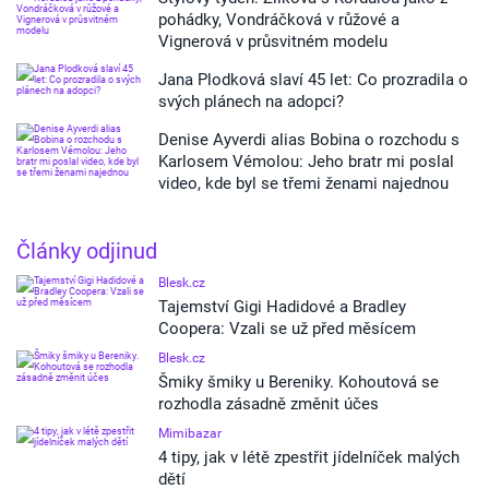
pohádky, Vondráčková v růžové a
Vignerová v průsvitném modelu
Jana Plodková slaví 45 let: Co prozradila o
svých plánech na adopci?
Denise Ayverdi alias Bobina o rozchodu s
Karlosem Vémolou: Jeho bratr mi poslal
video, kde byl se třemi ženami najednou
Články odjinud
Blesk.cz
Tajemství Gigi Hadidové a Bradley
Coopera: Vzali se už před měsícem
Blesk.cz
Šmiky šmiky u Bereniky. Kohoutová se
rozhodla zásadně změnit účes
Mimibazar
4 tipy, jak v létě zpestřit jídelníček malých
dětí