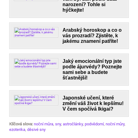
narození? Tohle si
hýčkejte!
Arabský horoskop a co o
vás prozradí? Zjistěte, k
jakému znamení patříte!
Jaký emocionální typ jste
podle ájurvédy? Poznejte
sami sebe a budete
šťastnější!
Japonské učení, které
změní váš život k lepšímu!
V čem spočívá Ikigai?
Klíčová slova:
noční můra
,
sny
,
astročlánky
,
podvědomí
,
noční můry
,
ezoterika
,
děsivé sny