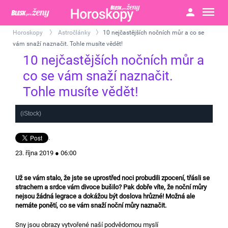
Horoskopy
Astročlánky
10 nejčastějších nočních můr a co se
>
>
vám snaží naznačit. Tohle musíte vědět!
10 nejčastějších nočních můr a
co se vám snaží naznačit.
Tohle musíte vědět!
(iStock)
.
23. října 2019 ● 06:00
Už se vám stalo, že jste se uprostřed noci probudili zpocení, třásli se
strachem a srdce vám divoce bušilo? Pak dobře víte, že noční můry
nejsou žádná legrace a dokážou být doslova hrůzné! Možná ale
nemáte ponětí, co se vám snaží noční můry naznačit.
Sny jsou obrazy vytvořené naší podvědomou myslí