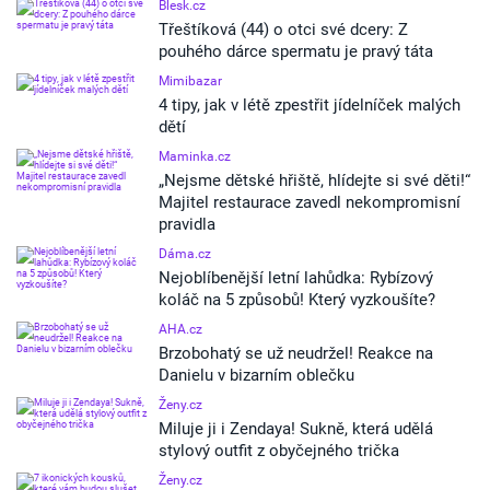
Blesk.cz
Třeštíková (44) o otci své dcery: Z
pouhého dárce spermatu je pravý táta
Mimibazar
4 tipy, jak v létě zpestřit jídelníček malých
dětí
Maminka.cz
„Nejsme dětské hřiště, hlídejte si své děti!“
Majitel restaurace zavedl nekompromisní
pravidla
Dáma.cz
Nejoblíbenější letní lahůdka: Rybízový
koláč na 5 způsobů! Který vyzkoušíte?
AHA.cz
Brzobohatý se už neudržel! Reakce na
Danielu v bizarním oblečku
Ženy.cz
Miluje ji i Zendaya! Sukně, která udělá
stylový outfit z obyčejného trička
Ženy.cz