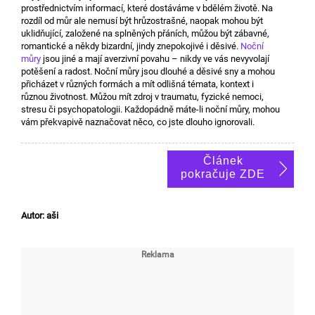
prostřednictvím informací, které dostáváme v bdělém životě. Na
rozdíl od můr ale nemusí být hrůzostrašné, naopak mohou být
uklidňující, založené na splněných přáních, můžou být zábavné,
romantické a někdy bizardní, jindy znepokojivé i děsivé.
Noční
můry
jsou jiné a mají averzivní povahu – nikdy ve vás nevyvolají
potěšení a radost. Noční můry jsou dlouhé a děsivé sny a mohou
přicházet v různých formách a mít odlišná témata, kontext i
různou životnost. Můžou mít zdroj v traumatu, fyzické nemoci,
stresu či psychopatologii. Každopádně máte-li noční můry, mohou
vám překvapivě naznačovat něco, co jste dlouho ignorovali.
Článek
pokračuje ZDE
Autor: aši