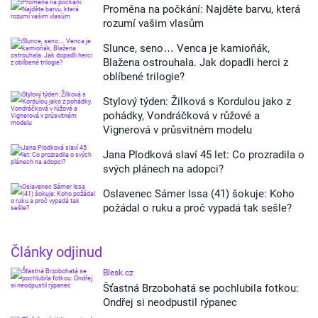
Proměna na počkání: Najděte barvu, která
rozumí vašim vlasům
Slunce, seno… Venca je kamioňák,
Blažena ostrouhala. Jak dopadli herci z
oblíbené trilogie?
Stylový týden: Žilková s Kordulou jako z
pohádky, Vondráčková v růžové a
Vignerová v průsvitném modelu
Jana Plodková slaví 45 let: Co prozradila o
svých plánech na adopci?
Oslavenec Sámer Issa (41) šokuje: Koho
požádal o ruku a proč vypadá tak sešle?
Články odjinud
Blesk.cz
Šťastná Brzobohatá se pochlubila fotkou:
Ondřej si neodpustil rýpanec