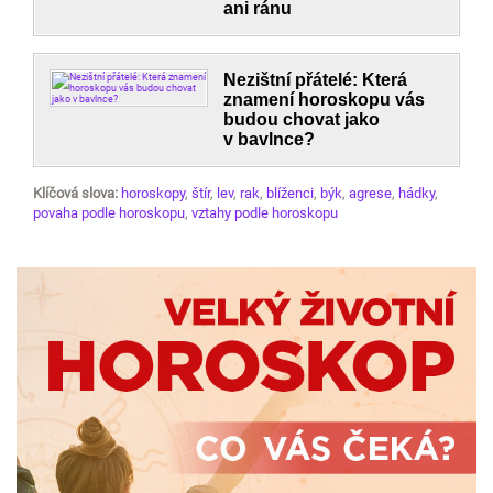
ani ránu
Nezištní přátelé: Která
znamení horoskopu vás
budou chovat jako
v bavlnce?
Klíčová slova:
horoskopy
,
štír
,
lev
,
rak
,
blíženci
,
býk
,
agrese
,
hádky
,
povaha podle horoskopu
,
vztahy podle horoskopu