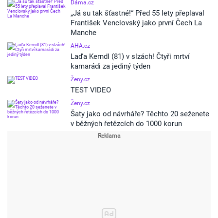
Dáma.cz
„Já su tak šťastné!“ Před 55 lety přeplaval
František Venclovský jako první Čech La
Manche
AHA.cz
Laďa Kerndl (81) v slzách! Čtyři mrtví
kamarádi za jediný týden
Ženy.cz
TEST VIDEO
Ženy.cz
Šaty jako od návrháře? Těchto 20 seženete
v běžných řetězcích do 1000 korun