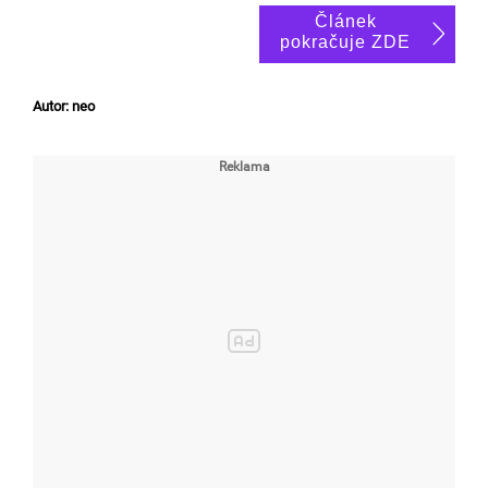
Článek
pokračuje ZDE
Autor: neo