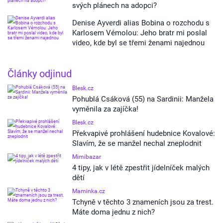
svých plánech na adopci?
Denise Ayverdi alias Bobina o rozchodu s
Karlosem Vémolou: Jeho bratr mi poslal
video, kde byl se třemi ženami najednou
Články odjinud
Blesk.cz
Pohublá Csáková (55) na Sardinii: Manžela
vyměnila za zajíčka!
Blesk.cz
Překvapivé prohlášení hudebnice Kovalové:
Slavím, že se manžel nechal zneplodnit
Mimibazar
4 tipy, jak v létě zpestřit jídelníček malých
dětí
Maminka.cz
Tchyně v těchto 3 znameních jsou za trest.
Máte doma jednu z nich?