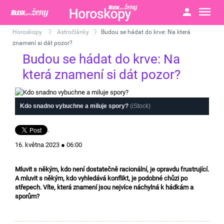
Horoskopy
Astročlánky
Budou se hádat do krve: Na která
>
>
znamení si dát pozor?
Budou se hádat do krve: Na
která znamení si dát pozor?
Kdo snadno vybuchne a miluje spory?
(iStock)
.
16. května 2023 ● 06:00
Mluvit s někým, kdo není dostatečně racionální, je opravdu frustrující.
A mluvit s někým, kdo vyhledává konflikt, je podobné chůzi po
střepech. Víte, která znamení jsou nejvíce náchylná k hádkám a
sporům?