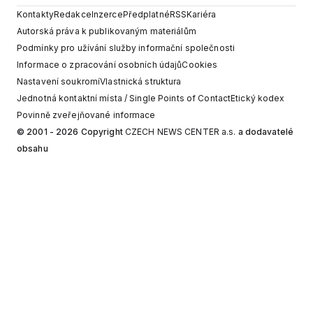
Kontakty
Redakce
Inzerce
Předplatné
RSS
Kariéra
Autorská práva k publikovaným materiálům
Podmínky pro užívání služby informační společnosti
Informace o zpracování osobních údajů
Cookies
Nastavení soukromí
Vlastnická struktura
Jednotná kontaktní místa / Single Points of Contact
Etický kodex
Povinně zveřejňované informace
© 2001 - 2026 Copyright
CZECH NEWS CENTER a.s.
a dodavatelé
obsahu