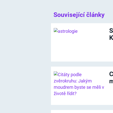
Související články
S
K
C
m