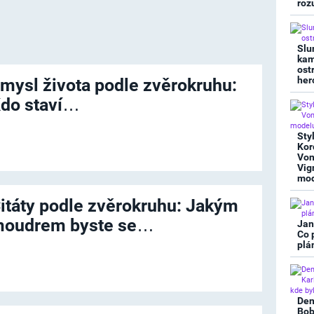
roz
Slu
kam
ost
her
mysl života podle zvěrokruhu:
do staví…
Sty
Kor
Von
Vig
mod
itáty podle zvěrokruhu: Jakým
oudrem byste se…
Jan
Co 
plá
Den
Bob