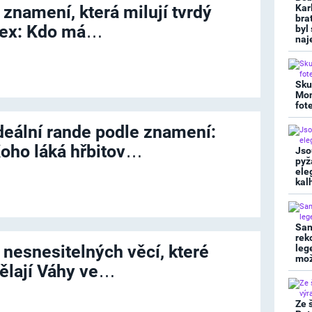
 znamení, která milují tvrdý
Kar
bra
ex: Kdo má…
byl
naj
Sku
Mon
fot
deální rande podle znamení:
oho láká hřbitov…
Jso
pyž
ele
kal
San
rek
 nesnesitelných věcí, které
leg
mož
ělají Váhy ve…
Ze 