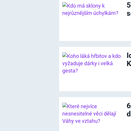
5
s
I
K
6
d