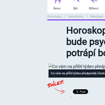
Beran
Býk
Blíženci
Horoskopy
Astročlánky
Astrologie
>
>
>
Horoskop
bude psy
potrápí b
Co vám na příští týden předpovídá číns
.