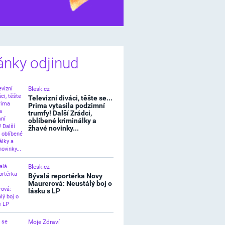
í štěstíčko
ánky odjinud
Blesk.cz
Televizní diváci, těšte se...
Prima vytasila podzimní
trumfy! Další Zrádci,
oblíbené kriminálky a
žhavé novinky...
Blesk.cz
Bývalá reportérka Novy
Maurerová: Neustálý boj o
lásku s LP
Moje Zdraví