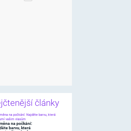
jčtenější články
měna na počkání:
děte barvu, která