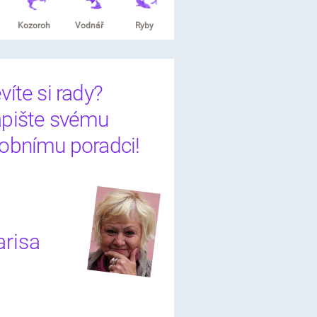
Kozoroh
Vodnář
Ryby
?
víte si rady?
pište svému
obnímu poradci!
risa