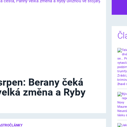
Dalš
Čl
srpen: Berany čeká
velká změna a Ryby
ASTROČLÁNKY