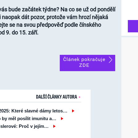
 vás bude začátek týdne? Na co se už od pondělí
si naopak dát pozor, protože vám hrozí nějaká
ejte se na svou předpověď podle čínského
 9. do 15. září.
Článek pokračuje
ZDE
DALŠÍ ČLÁNKY AUTORA
025: Které slavné dámy letos…
 by měl posílit imunitu a…
slerové: Proč v jejím…