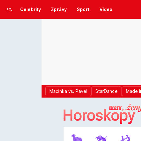
Celebrity
Zprávy
Sport
Video
Macinka vs. Pavel
StarDance
Made i
LOGO BLES