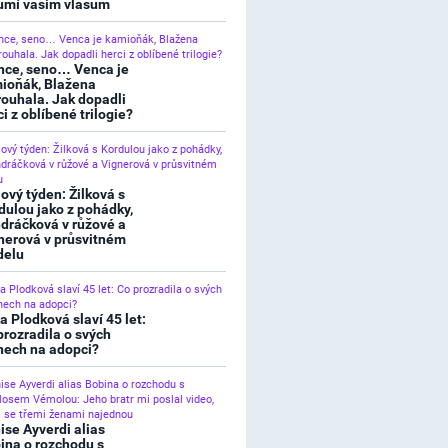
umí vašim vlasům
nce, seno… Venca je
ioňák, Blažena
rouhala. Jak dopadli
ci z oblíbené trilogie?
lový týden: Žilková s
dulou jako z pohádky,
dráčková v růžové a
nerová v průsvitném
elu
a Plodková slaví 45 let:
prozradila o svých
nech na adopci?
ise Ayverdi alias
ina o rozchodu s