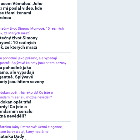
losem Vémolou: Jeho
tr mi poslal video, kde
 se třemi ženami
ednou
tečný život Simony
yové: 10 reálných
ek, ze kterých mrazí
u pohodlné jako
amo, ale vypadají
gantně. Splývavé
hoty jsou hitem sezony
dokan opět trhá
ordy! Co jste o
endárním seriálu
ná nevěděli?
šatníku Dády