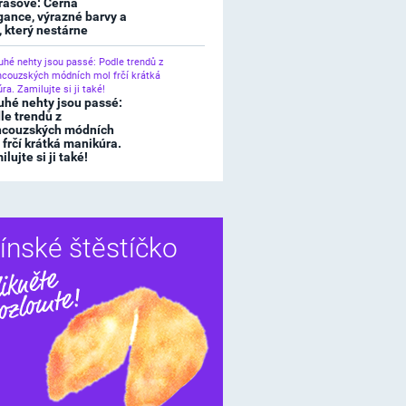
rasové: Černá
gance, výrazné barvy a
l, který nestárne
uhé nehty jsou passé:
le trendů z
ncouzských módních
 frčí krátká manikúra.
lujte si ji také!
ínské štěstíčko
Sdílet