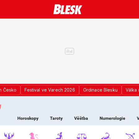
n Česko
Festival ve Varech 2026
Ordinace Blesku
Válka 
K PRO ŽENY - HOROS
Horoskopy
Taroty
Věštba
Numerologie
V