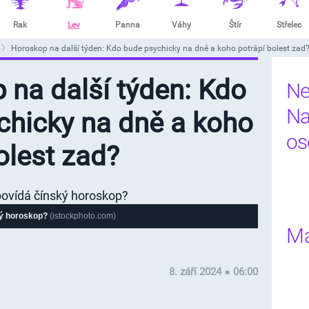
Rak
Lev
Panna
Váhy
Štír
Střelec
Horoskop na další týden: Kdo bude psychicky na dně a koho potrápí bolest zad
 na další týden: Kdo
Ne
Na
chicky na dně a koho
os
olest zad?
ký horoskop?
(istockphoto.com)
Ma
8. září 2024 ● 06:00