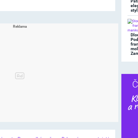
Pat
ele
sty
Dlo
Pod
fra
mol
Zami
Č