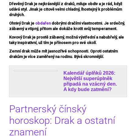
Dřevěný Drak
je nejkrásnější z draků, miluje obdiv a je rád, když
udává styl. Jinak je citově velmi chladný, lhostejný k problémům
druhých.
Ohnivý Drak
je
obdařen
dobrými dračími vlastnostmi. Je srdečný,
zábavný a vtipný, přitom ale dokáže krotit svůj temperament.
Kovový Drak
je prostě zábavný, možná výstřední a nabubřelý, ale
taky inspirativní, už tím je přínosem pro své okolí.
Zemní drak
může mít jasnozřivé schopnosti. Oproti ostatním
drakům je více zaměřený na rodinu. Bývá skromnější.
Kalendář úplňků 2026:
Největší superúplněk
připadá na vzácný den.
A kdy bude zatmění?
Partnerský čínský
horoskop: Drak a ostatní
znamení