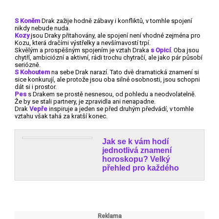
S Koněm
Drak zažije hodně zábavy i konfliktů, v tomhle spojení
nikdy nebude nuda.
Kozy
jsou Draky přitahovány, ale spojení není vhodné zejména pro
Kozu, která dračími výstřelky a nevšímavostí trpí.
Skvělým a prospěšným spojením je vztah Draka
s Opicí
. Oba jsou
chytří, ambiciózní a aktivní, rádi trochu chytračí, ale jako pár působí
seriózně.
S Kohoutem
na sebe Drak narazí. Tato dvě dramatická znamení si
sice konkurují, ale protože jsou oba silné osobnosti, jsou schopni
dát si i prostor.
Pes
s Drakem se prostě nesnesou, od pohledu a neodvolatelně.
Že by se stali partnery, je zpravidla ani nenapadne.
Drak
Vepře
inspiruje a jeden se před druhým předvádí, v tomhle
vztahu však tahá za kratší konec.
Jak se k vám hodí
jednotlivá znamení
horoskopu? Velký
přehled pro každého