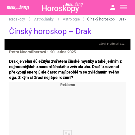
Horoskopy
Astročlánky
Astrologie
Čínský horoskop – Drak
>
>
>
Čínský horoskop – Drak
profimedia.cz
Petra Neomillnerová - 20. ledna 2025
Drak je velmi důležitým zvířetem čínské mystiky a také jedním z
nejmocnějších znamení čínského zvěrokruhu. Dračí zrozenci
překypují energií, ale často mají problém se zvládnutím svého
ega. S kým si Draci nejlépe rozumí?