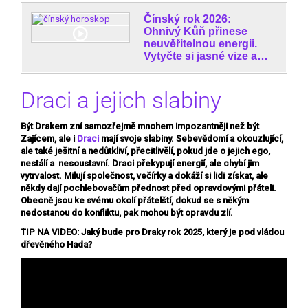
Čínský rok 2026:
Ohnivý Kůň přinese
neuvěřitelnou energii.
Vytyčte si jasné vize a…
Draci a jejich slabiny
Být Drakem zní samozřejmě mnohem impozantněji než být
Zajícem, ale i
Draci
mají svoje slabiny. Sebevědomí a okouzlující,
ale také ješitní a nedůtkliví, přecitlivělí, pokud jde o jejich ego,
nestálí a nesoustavní. Draci překypují energií, ale chybí jim
vytrvalost. Milují společnost, večírky a dokáží si lidi získat, ale
někdy dají pochlebovačům přednost před opravdovými přáteli.
Obecně jsou ke svému okolí přátelští, dokud se s někým
nedostanou do konfliktu, pak mohou být opravdu zlí.
TIP NA VIDEO: Jaký bude pro Draky rok 2025, který je pod vládou
dřevěného Hada?