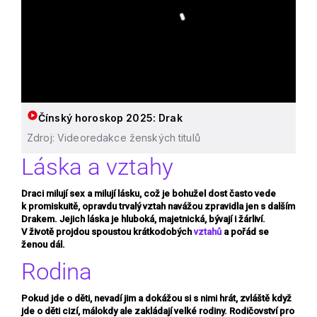
Čínský horoskop 2025: Drak
Zdroj: Videoredakce ženských titulů
Láska a vztahy
Draci milují sex a milují lásku, což je bohužel dost často vede
k promiskuitě, opravdu trvalý vztah navážou zpravidla jen s dalším
Drakem. Jejich láska je hluboká, majetnická, bývají i žárliví.
V životě projdou spoustou krátkodobých
vztahů
a pořád se
ženou dál.
Rodina
Pokud jde o děti, nevadí jim a dokážou si s nimi hrát, zvláště když
jde o děti cizí, málokdy ale zakládají velké rodiny. Rodičovství pro