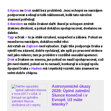
S
Kysou
se
Drak
snáší bez problémů. Jsou schopni se navzájem
podporovat a věnují si tolik náklonnosti, kolik tato náročná
znamení potřebují.
S Buvolem
se může Drakovi dařit. Buvol je schopen zmírnit
drakovu divokost, a pokud dokážou spolupracovat, dostanou se
daleko.
Tygr
a Drak – to je stálé vzrušení, soupeření a zábava. Pokud se
nesežerou navzájem, dokážou velké věci.
Ani vztah se
Zajícem
není vyloučen. Zajíc tiše podporuje Draka a
vytváří mu zázemí, dobře vycházejí, ale spíš po pracovní stránce
než jako milenci, tam je problém v rozdílné sexuální apetenci.
Drak
s Drakem se snesou, jen pokud se naučí spolupracovat, což
jim není vlastní; pokud se to nenaučí, konkurují si a bojují spolu.
Spojení Draka
s Hadem
má i mystický rozměr, tato znamení se
velmi dobře chápou.
Astronomické úkazy
2026: Úplné zatmění
Slunce konečně i v
Evropě. Už máte
letenky?