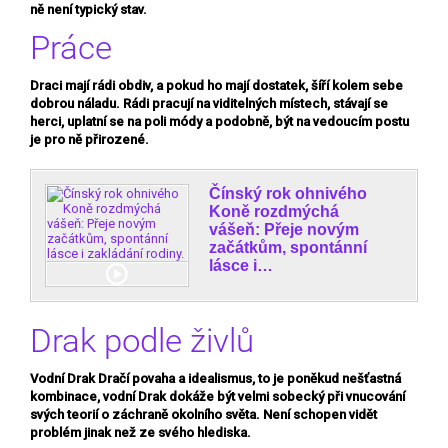
ně není typický stav.
Práce
Draci mají rádi obdiv, a pokud ho mají dostatek, šíří kolem sebe
dobrou náladu. Rádi pracují na viditelných místech, stávají se
herci, uplatní se na poli módy a podobně, být na vedoucím postu
je pro ně přirozené.
Čínský rok ohnivého
Koně rozdmýchá
vášeň: Přeje novým
začátkům, spontánní
lásce i…
Drak podle živlů
Vodní Drak
Dračí povaha a idealismus, to je poněkud nešťastná
kombinace, vodní Drak dokáže být velmi sobecký při vnucování
svých teorií o záchraně okolního světa. Není schopen vidět
problém jinak než ze svého hlediska.