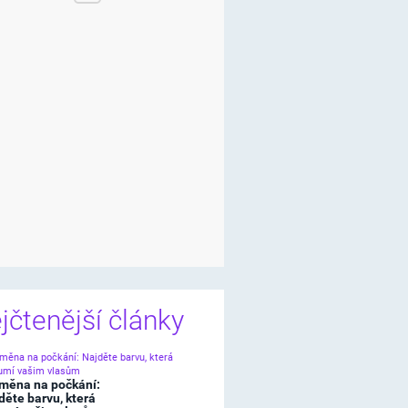
jčtenější články
měna na počkání:
děte barvu, která