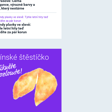
rasové: Černá
gance, výrazné barvy a
l, který nestárne
ndy plavky ve slevě:
e letní hity teď
ídíte za pár korun
ínské štěstíčko
Sdílet
í štěstíčko