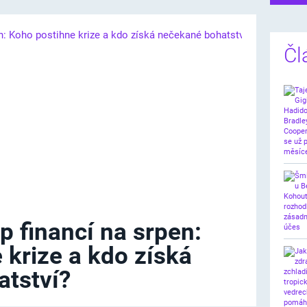
Čl
p financí na srpen:
 krize a kdo získá
tství?