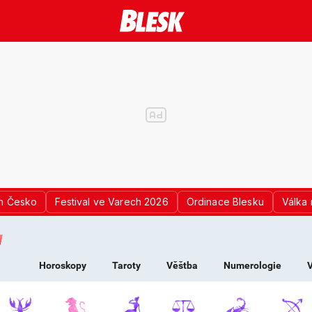
n Česko
Festival ve Varech 2026
Ordinace Blesku
Válka 
K PRO ŽENY - HOROS
Horoskopy
Taroty
Věštba
Numerologie
V