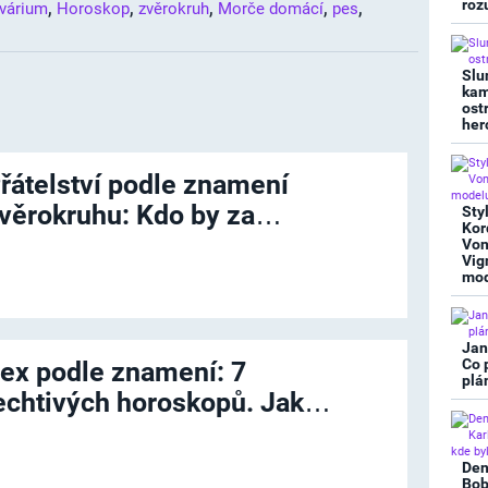
,
,
,
,
,
roz
várium
Horoskop
zvěrokruh
Morče domácí
pes
Slu
kam
ost
her
řátelství podle znamení
věrokruhu: Kdo by za…
Sty
Kor
Von
Vig
mod
Jan
Co 
ex podle znamení: 7
plá
echtivých horoskopů. Jak…
Den
Bob