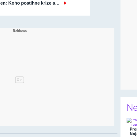
pen: Koho postihne krize a…
Ne
Pro
Naj