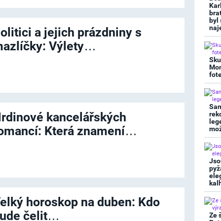
Kar
bra
byl
naj
olitici a jejich prázdniny s
azlíčky: Výlety…
Sku
Mon
fot
San
rdinové kancelářských
rek
leg
omancí: Která znamení…
mož
Jso
pyž
ele
kal
elký horoskop na duben: Kdo
ude čelit…
Ze 