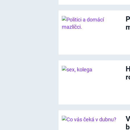
P
m
H
r
V
b