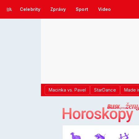
Celebrity
Zprávy
Sport
Video
Macinka vs. Pavel
StarDance
Made i
LOGO BLES