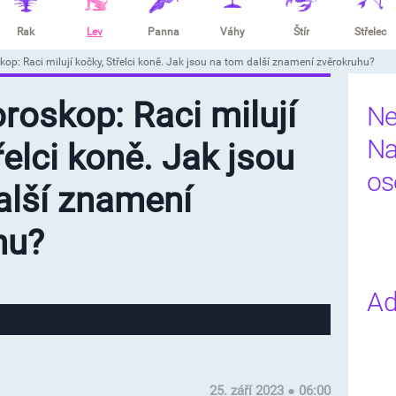
Rak
Lev
Panna
Váhy
Štír
Střelec
skop: Raci milují kočky, Střelci koně. Jak jsou na tom další znamení zvěrokruhu?
oroskop: Raci milují
Ne
Na
řelci koně. Jak jsou
os
alší znamení
hu?
Ad
25. září 2023 ● 06:00