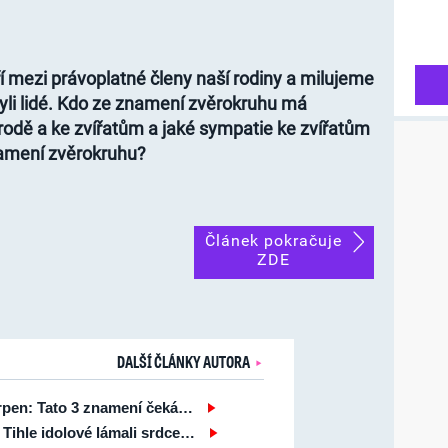
í mezi právoplatné členy naší rodiny a milujeme
 byli lidé. Kdo ze znamení zvěrokruhu má
řírodě a ke zvířatům a jaké sympatie ke zvířatům
namení zvěrokruhu?
Článek pokračuje
ZDE
DALŠÍ ČLÁNKY AUTORA
srpen: Tato 3 znamení čeká…
ihle idolové lámali srdce…