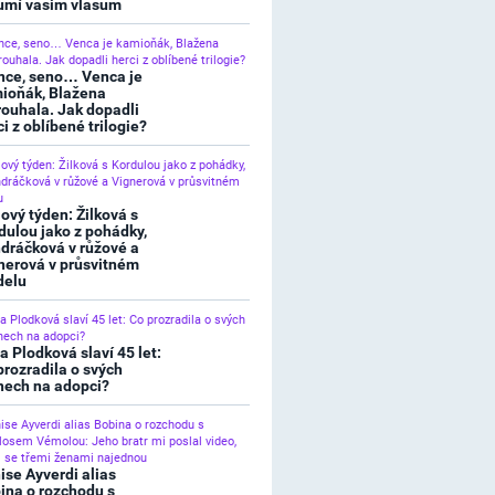
umí vašim vlasům
nce, seno… Venca je
ioňák, Blažena
rouhala. Jak dopadli
ci z oblíbené trilogie?
lový týden: Žilková s
dulou jako z pohádky,
dráčková v růžové a
nerová v průsvitném
elu
a Plodková slaví 45 let:
prozradila o svých
nech na adopci?
ise Ayverdi alias
ina o rozchodu s