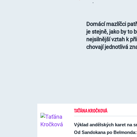
.
Domácí mazlíčci patř
je stejně, jako by to
nejsilnější vztah k p
chovají jednotlivá z
TAŤÁNA KROČKOVÁ
Výklad andělských karet na 
Od Sandokana po Belmonda: T