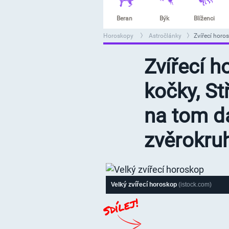
Beran
Býk
Blíženci
Horoskopy
Astročlánky
Zvířecí horo
>
>
Zvířecí h
kočky, St
na tom d
zvěrokru
Velký zvířecí horoskop
(istock.com)