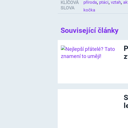
,
,
,
KLÍČOVÁ
příroda
ptáci
vztah
ak
SLOVA
kočka
Související články
P
z
S
l