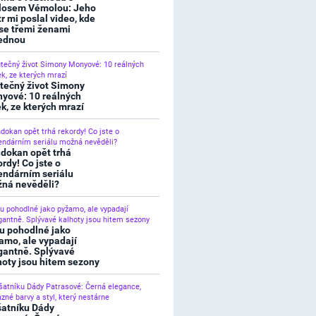
losem Vémolou: Jeho
tr mi poslal video, kde
 se třemi ženami
ednou
tečný život Simony
yové: 10 reálných
ek, ze kterých mrazí
dokan opět trhá
ordy! Co jste o
endárním seriálu
ná nevěděli?
u pohodlné jako
amo, ale vypadají
gantně. Splývavé
hoty jsou hitem sezony
šatníku Dády