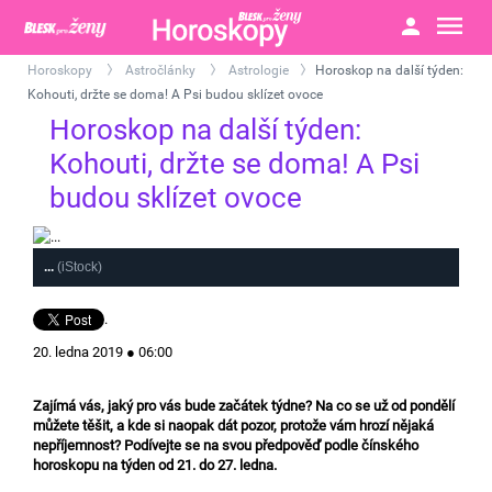
Horoskopy
Astročlánky
Astrologie
Horoskop na další týden:
>
>
>
Kohouti, držte se doma! A Psi budou sklízet ovoce
Horoskop na další týden:
Kohouti, držte se doma! A Psi
budou sklízet ovoce
...
(iStock)
.
20. ledna 2019 ● 06:00
Zajímá vás, jaký pro vás bude začátek týdne? Na co se už od pondělí
můžete těšit, a kde si naopak dát pozor, protože vám hrozí nějaká
nepříjemnost? Podívejte se na svou předpověď podle čínského
horoskopu na týden od 21. do 27. ledna.