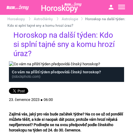
Horoskopy
Astročlánky
Astrologie
Horoskop na další týden:
>
>
>
Kdo si splní tajné sny a komu hrozí úraz?
Horoskop na další týden: Kdo
si splní tajné sny a komu hrozí
úraz?
Co vám na příští týden předpovídá čínský horoskop?
(istockphoto.com)
.
23. července 2023 ● 06:00
Zajímá vás, jaký pro vás bude začátek týdne? Na co se už od pondělí
můžete těšit, a kde si naopak dát pozor, protože vám hrozí nějaká
nepříjemnost? Podívejte se na svou předpověď podle čínského
horoskopu na týden od 24. do 30. července.