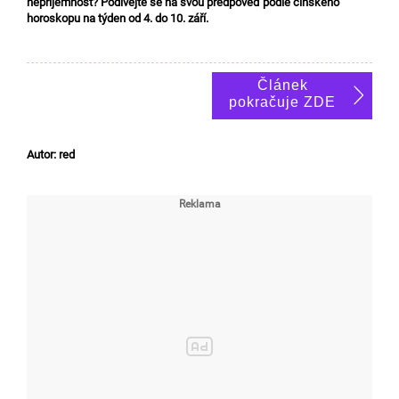
nepříjemnost? Podívejte se na svou předpověď podle čínského
horoskopu na týden od 4. do 10. září.
Článek
pokračuje ZDE
Autor: red