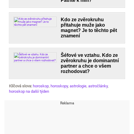
Patříte k nim?
Kdo ze zvěrokruhu
přitahuje muže jako
magnet? Je to těchto pět
znamení
Šéfové ve vztahu. Kdo ze
zvěrokruhu je dominantní
partner a chce o všem
rozhodovat?
Klíčová slova:
horoskop
,
horoskopy
,
astrologie
,
astročlánky
,
horoskop na další týden