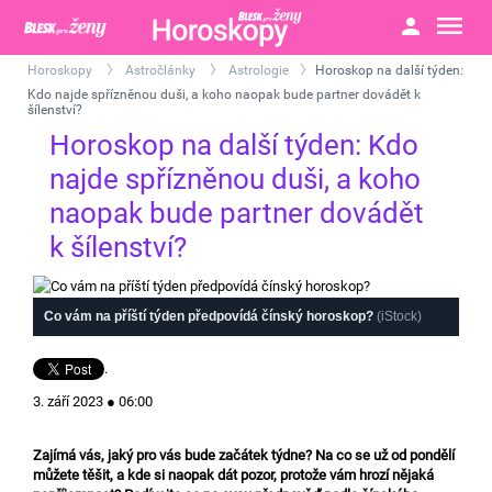
Horoskopy
Astročlánky
Astrologie
Horoskop na další týden:
>
>
>
Kdo najde spřízněnou duši, a koho naopak bude partner dovádět k
šílenství?
Horoskop na další týden: Kdo
najde spřízněnou duši, a koho
naopak bude partner dovádět
k šílenství?
Co vám na příští týden předpovídá čínský horoskop?
(iStock)
.
3. září 2023 ● 06:00
Zajímá vás, jaký pro vás bude začátek týdne? Na co se už od pondělí
můžete těšit, a kde si naopak dát pozor, protože vám hrozí nějaká