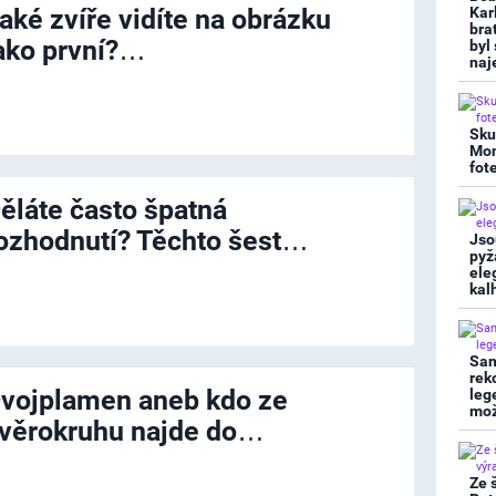
aké zvíře vidíte na obrázku
Kar
bra
ako první?…
byl
naj
Sku
Mon
fot
ěláte často špatná
ozhodnutí? Těchto šest…
Jso
pyž
ele
kal
San
rek
vojplamen aneb kdo ze
leg
mož
věrokruhu najde do…
Ze 