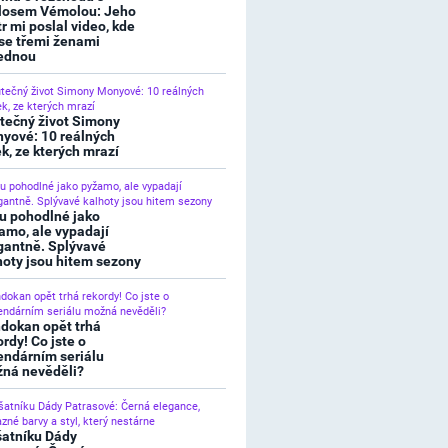
losem Vémolou: Jeho
tr mi poslal video, kde
 se třemi ženami
ednou
tečný život Simony
yové: 10 reálných
ek, ze kterých mrazí
u pohodlné jako
amo, ale vypadají
gantně. Splývavé
hoty jsou hitem sezony
dokan opět trhá
ordy! Co jste o
endárním seriálu
ná nevěděli?
šatníku Dády