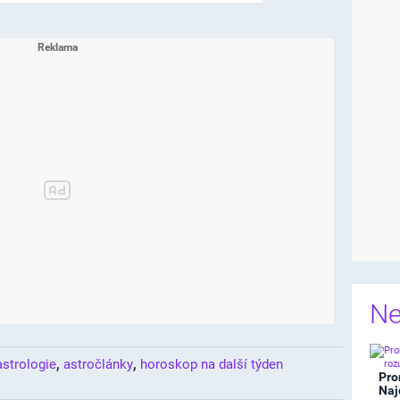
Ne
,
,
astrologie
astročlánky
horoskop na další týden
Pro
Naj