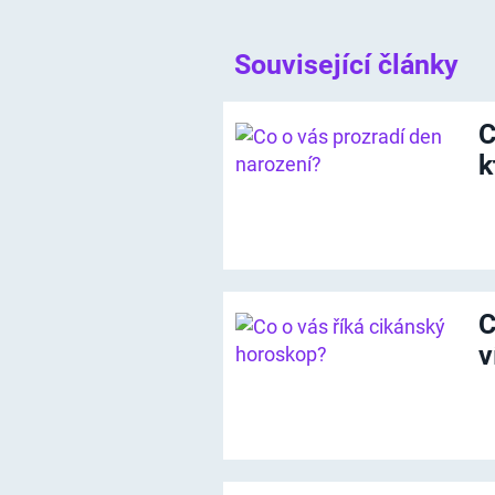
Související články
C
k
C
v