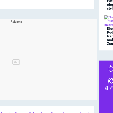
Pat
ele
sty
Dlo
Pod
fra
mol
Zami
Č