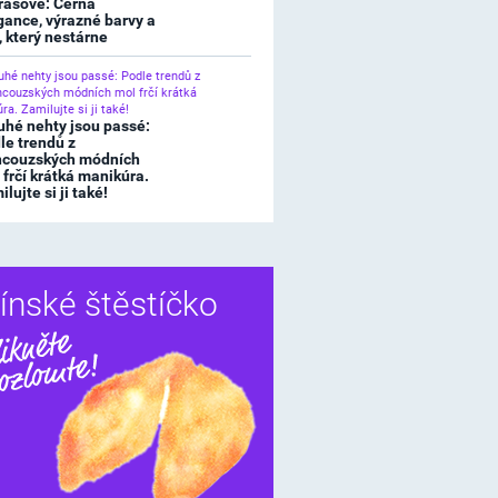
rasové: Černá
gance, výrazné barvy a
l, který nestárne
uhé nehty jsou passé:
le trendů z
ncouzských módních
 frčí krátká manikúra.
lujte si ji také!
ínské štěstíčko
Sdílet