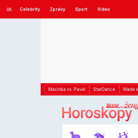
Celebrity
Zprávy
Sport
Video
Macinka vs. Pavel
StarDance
Made i
LOGO BLES