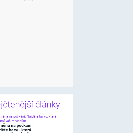
jčtenější články
měna na počkání:
děte barvu, která