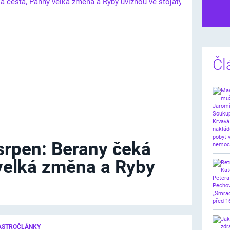
Dalš
Čl
srpen: Berany čeká
velká změna a Ryby
ASTROČLÁNKY