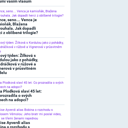
umí vašim vlasům
nce, seno… Venca je
ioňák, Blažena
rouhala. Jak dopadli
ci z oblíbené trilogie?
lový týden: Žilková s
dulou jako z pohádky,
dráčková v růžové a
nerová v průsvitném
elu
a Plodková slaví 45 let:
prozradila o svých
nech na adopci?
ise Ayverdi alias
ina o rozchodu s