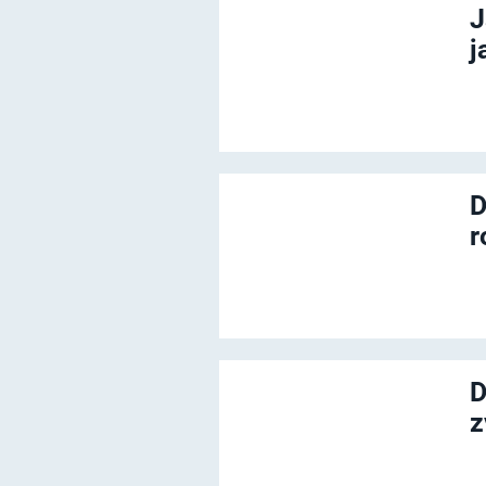
J
j
D
r
D
z