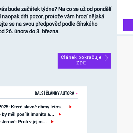
 vás bude začátek týdne? Na co se už od pondělí
si naopak dát pozor, protože vám hrozí nějaká
ejte se na svou předpověď podle čínského
d 26. února do 3. března.
Článek pokračuje
ZDE
DALŠÍ ČLÁNKY AUTORA
025: Které slavné dámy letos…
 by měl posílit imunitu a…
slerové: Proč v jejím…