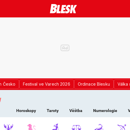
n Česko
Festival ve Varech 2026
Ordinace Blesku
Válka 
K PRO ŽENY - HOROS
Horoskopy
Taroty
Věštba
Numerologie
V