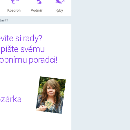
Kozoroh
Vodnář
Ryby
dařit?
víte si rady?
pište svému
obnímu poradci!
zárka