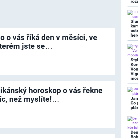
roz
Slu
kam
ost
her
o o vás říká den v měsíci, ve
terém jste se…
Sty
Kor
Von
Vig
mod
ikánský horoskop o vás řekne
íc, než myslíte!…
Jan
Co 
plá
Den
Bob