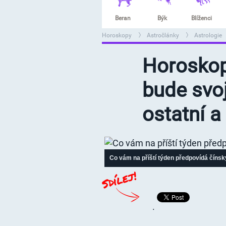
Beran
Býk
Blíženci
Horoskopy
Astročlánky
Astrologie
>
>
>
Horoskop
bude svoj
ostatní a
Co vám na příští týden předpovídá číns
.