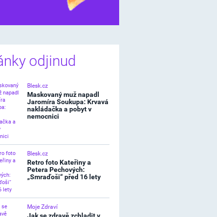
í štěstíčko
ánky odjinud
Blesk.cz
Maskovaný muž napadl
Jaromíra Soukupa: Krvavá
nakládačka a pobyt v
nemocnici
Blesk.cz
Retro foto Kateřiny a
Petera Pechových:
„Smraďoši“ před 16 lety
Moje Zdraví
Jak se zdravě zchladit v