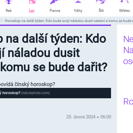
Rak
Lev
Panna
Váhy
Štír
Střelec
Horoskop na další týden: Kdo bude svojí náladou dusit ostatní a komu se bude 
 na další týden: Kdo
Ne
Na
í náladou dusit
os
 komu se bude dařit?
ký horoskop?
(istockphoto.com)
Ro
25. února 2024 ● 06:00