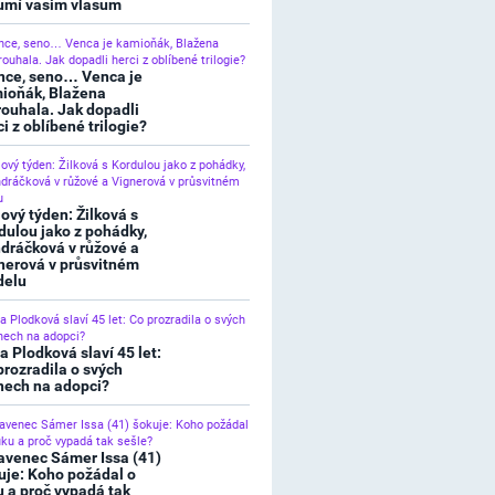
umí vašim vlasům
nce, seno… Venca je
ioňák, Blažena
rouhala. Jak dopadli
ci z oblíbené trilogie?
lový týden: Žilková s
dulou jako z pohádky,
dráčková v růžové a
nerová v průsvitném
elu
a Plodková slaví 45 let:
prozradila o svých
nech na adopci?
avenec Sámer Issa (41)
uje: Koho požádal o
u a proč vypadá tak