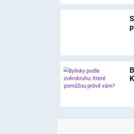
S
p
B
K