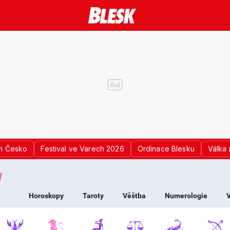
n Česko
Festival ve Varech 2026
Ordinace Blesku
Válka 
K PRO ŽENY - HOROS
Horoskopy
Taroty
Věštba
Numerologie
V