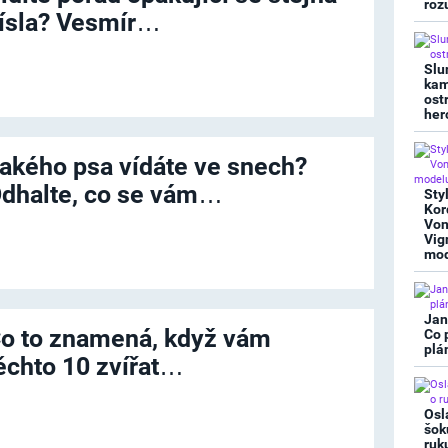
roz
ísla? Vesmír…
Slu
kam
ost
her
akého psa vídáte ve snech?
dhalte, co se vám…
Sty
Kor
Von
Vig
mod
Jan
o to znamená, když vám
Co 
plá
ěchto 10 zvířat…
Osl
šok
ruk