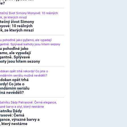
le?
tečný život Simony
yové: 10 reálných
ek, ze kterých mrazí
u pohodlné jako
amo, ale vypadají
gantně. Splývavé
hoty jsou hitem sezony
dokan opět trhá
ordy! Co jste o
endárním seriálu
ná nevěděli?
šatníku Dády
rasové: Černá
gance, výrazné barvy a
l, který nestárne