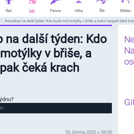
Rak
Lev
Panna
Váhy
Štír
Střelec
Horoskop na další týden: Kdo bude mít motýlky v břiše, a koho naopak čeká kra
 na další týden: Kdo
Ne
Na
motýlky v břiše, a
os
pak čeká krach
Gi
k)
18. června 2023 ● 06:00