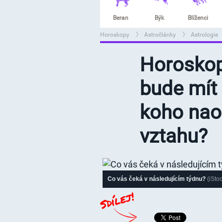
Beran
Býk
Blíženci
Horoskopy
Astročlánky
Astrologie
>
>
>
Horoskop
bude mít 
koho nao
vztahu?
Co vás čeká v následujícím týdnu?
(iStoc