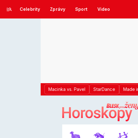
Celebrity
Zprávy
Sport
Video
Macinka vs. Pavel
StarDance
Made i
LOGO BLES