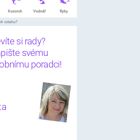
Kozoroh
Vodnář
Ryby
ch vztahu?
víte si rady?
pište svému
obnímu poradci!
ta