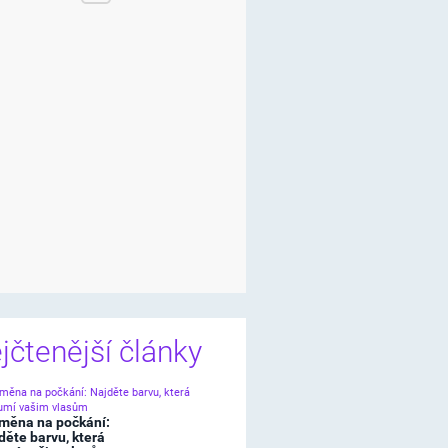
jčtenější články
měna na počkání:
děte barvu, která