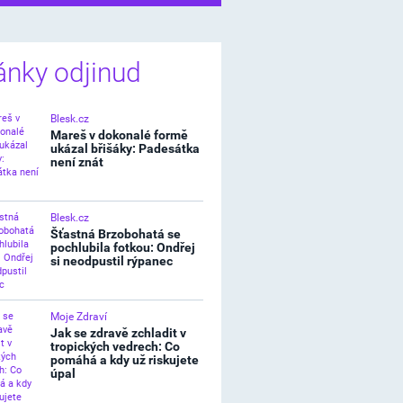
ánky odjinud
Blesk.cz
Mareš v dokonalé formě
ukázal břišáky: Padesátka
není znát
Blesk.cz
Šťastná Brzobohatá se
pochlubila fotkou: Ondřej
si neodpustil rýpanec
Moje Zdraví
Jak se zdravě zchladit v
tropických vedrech: Co
pomáhá a kdy už riskujete
úpal