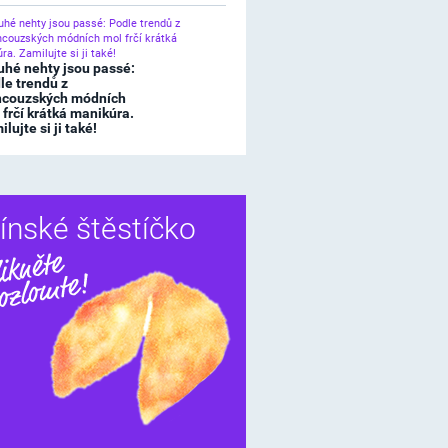
uhé nehty jsou passé:
le trendů z
ncouzských módních
 frčí krátká manikúra.
lujte si ji také!
ínské štěstíčko
Sdílet
í štěstíčko