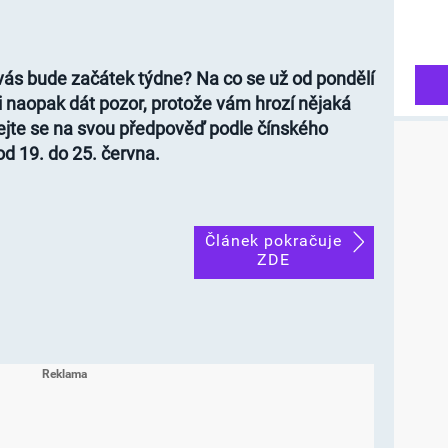
 vás bude začátek týdne? Na co se už od pondělí
si naopak dát pozor, protože vám hrozí nějaká
ejte se na svou předpověď podle čínského
d 19. do 25. června.
Článek pokračuje
ZDE