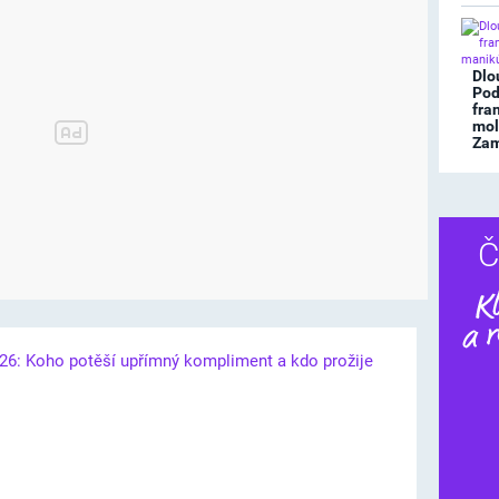
Dlo
Pod
fra
mol
Zami
Č
Dalš