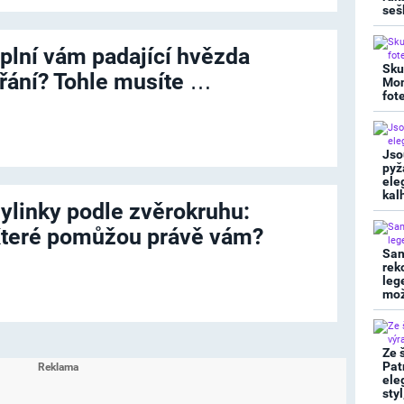
seš
plní vám padající hvězda
Sku
řání? Tohle musíte …
Mon
fot
Jso
pyž
ele
kal
ylinky podle zvěrokruhu:
teré pomůžou právě vám?
San
rek
leg
mož
Ze 
Pat
ele
sty