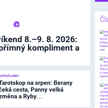
Čl
íkend 8.–9. 8. 2026:
upřímný kompliment a
ASTROČLÁNKY
Tarotskop na srpen: Berany
čeká cesta, Panny velká
změna a Ryby…