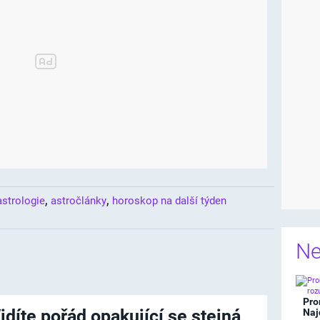
,
,
astrologie
astročlánky
horoskop na další týden
Ne
Pro
idíte pořád opakující se stejná
Naj