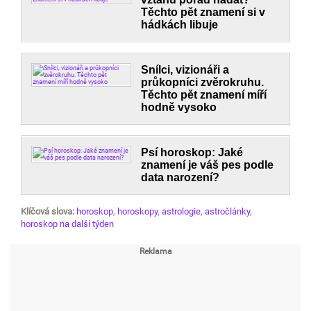
Těchto pět znamení si v
hádkách libuje
Snílci, vizionáři a
průkopníci zvěrokruhu.
Těchto pět znamení míří
hodně vysoko
Psí horoskop: Jaké
znamení je váš pes podle
data narození?
Klíčová slova:
horoskop
,
horoskopy
,
astrologie
,
astročlánky
,
horoskop na další týden