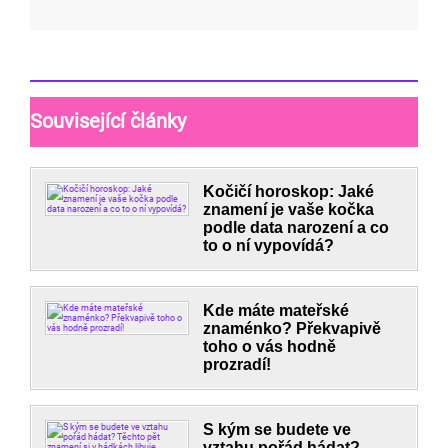
Související články
Kočičí horoskop: Jaké
znamení je vaše kočka
podle data narození a co
to o ní vypovídá?
Kde máte mateřské
znaménko? Překvapivě
toho o vás hodně
prozradí!
S kým se budete ve
vztahu pořád hádat?