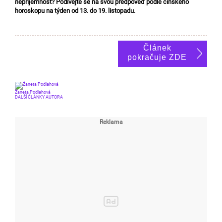
nepříjemnost? Podívejte se na svou předpověď podle čínského
horoskopu na týden od 13. do 19. listopadu.
Článek
pokračuje ZDE
Žaneta Podlahová
DALŠÍ ČLÁNKY AUTORA