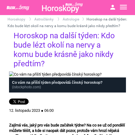
Horoskopy
Astročlánky
Astrologie
Horoskop na další týden:
>
>
>
Kdo bude lézt okolí na nervy a komu bude krásně jako nikdy předtím?
Horoskop na další týden: Kdo
bude lézt okolí na nervy a
komu bude krásně jako nikdy
předtím?
Co vám na příští týden předpovídá čínský horoskop?
(istockphoto.com)
.
12. listopadu 2023 ● 06:00
Zajímá vás, jaký pro vás bude začátek týdne? Na co se už od pondělí
můžete těšit, a kde si naopak dát pozor, protože vám hrozí nějaká